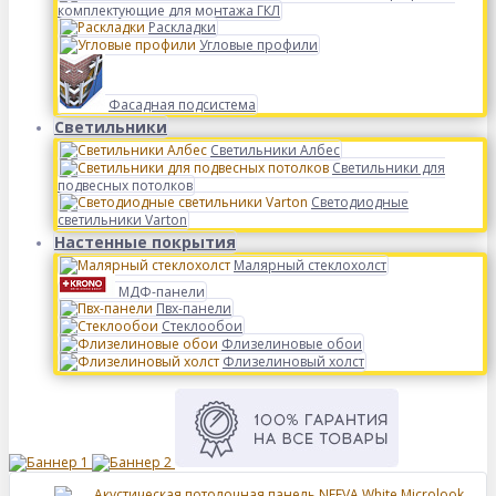
комплектующие для монтажа ГКЛ
Раскладки
Угловые профили
Фасадная подсистема
Светильники
Светильники Албес
Светильники для
подвесных потолков
Светодиодные
светильники Varton
Настенные покрытия
Малярный стеклохолст
МДФ-панели
Пвх-панели
Стеклообои
Флизелиновые обои
Флизелиновый холст