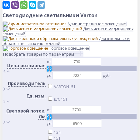
Светодиодные светильники Varton
Административное освещение
Для чистых и медицинских
помещений
Для школьных и
образовательных учреждений
Торговое освещение
Подобрать товары по параметрам
от
Цена розничная
до
руб.
Производитель
VARTON
151
Ед. изм.
шт.
151
от
Световой поток,
Лм
до
13
4
15
1