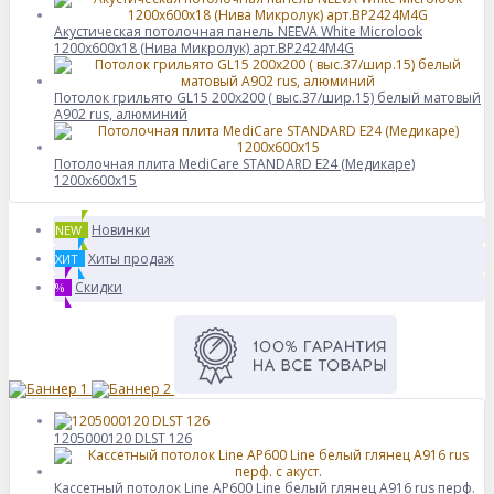
Акустическая потолочная панель NEEVA White Microlook
1200x600x18 (Нива Микролук) арт.BP2424M4G
Потолок грильято GL15 200х200 ( выс.37/шир.15) белый матовый
А902 rus, алюминий
Потолочная плита MediCare STANDARD E24 (Медикаре)
1200x600x15
Новинки
NEW
Хиты продаж
ХИТ
Скидки
%
1205000120 DLST 126
Кассетный потолок Line AP600 Line белый глянец А916 rus перф.