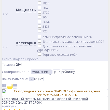
18
24
20
4
Мощность
27
20
30
4
36
64
54
25
72
5
Административное освещение
86
Для чистых и медицинских помещений
24
Категория
Для школьных и образовательных
учреждений
17
Торговое освещение
24
Скрыть подбор
Сбросить
294
Товаров:
Сортировать по
По
:
Умолчанию
Цене
Рейтингу
Показывать по
По
:
12
48
Все
Светодиодный светильник "ВАРТОН" офисный накладной
595*595*50мм 27 ВТ 2700К
Артикул: -