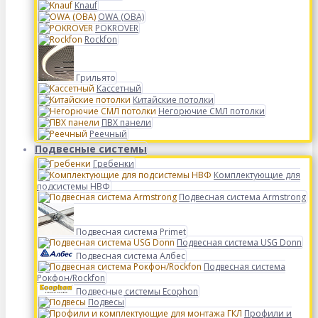
Knauf
OWA (ОВА)
POKROVER
Rockfon
Грильято
Кассетный
Китайские потолки
Негорючие СМЛ потолки
ПВХ панели
Реечный
Подвесные системы
Гребенки
Комплектующие для
подсистемы НВФ
Подвесная система Armstrong
Подвесная система Primet
Подвесная система USG Donn
Подвесная система Албес
Подвесная система
Рокфон/Rockfon
Подвесные системы Ecophon
Подвесы
Профили и