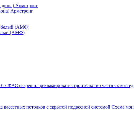
дюна) Армстронг
белый (АМФ)
017
ФАС разрешил рекламировать строительство частных коттед
а кассетных потолков с скрытой подвесной системой
Схема мон