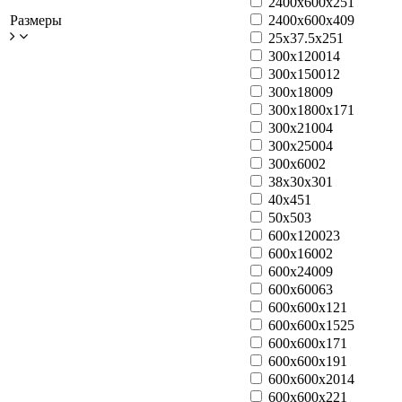
2400x600x25
1
Размеры
2400x600x40
9
25x37.5x25
1
300x1200
14
300x1500
12
300x1800
9
300x1800x17
1
300x2100
4
300x2500
4
300x600
2
38x30x30
1
40x45
1
50x50
3
600x1200
23
600x1600
2
600x2400
9
600x600
63
600x600x12
1
600x600x15
25
600x600x17
1
600x600x19
1
600x600x20
14
600x600x22
1