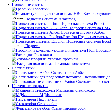
Реечный
Подвесные системы
Гребенки
Комплектующие
Подвесная система Armstrong
Подвесная система Primet
Подвесная система USG
Подвесная система Албес
Подвесная система
Подвесные системы Ecop
Подвесы
Профили
Раскладки
Угловые профили
Фасадная подсистема
Светильники
Светильники Албес
Светильники дл
Светодиодные свети
Настенные покрытия
Малярный стеклохолст
МДФ-панели
Пвх-панели
Стеклообои
Флизелиновые обои