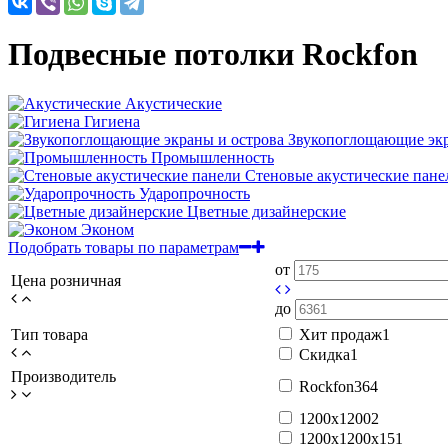
Подвесные потолки Rockfon
Акустические
Гигиена
Звукопоглощающие экр
Промышленность
Стеновые акустические пане
Ударопрочность
Цветные дизайнерские
Эконом
Подобрать товары по параметрам
от
Цена розничная
до
Тип товара
Хит продаж
1
Скидка
1
Производитель
Rockfon
364
1200x1200
2
1200x1200x15
1