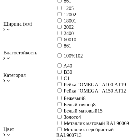
86
1
120
5
1200
2
1800
1
Ширина (мм)
200
2
2400
1
600
10
86
1
Влагостойкость
100%
102
A
40
B
30
Категория
C
1
Рейка "OMEGA" А100 АТ
19
Рейка "OMEGA" А150 АТ
12
Бежевый
8
Белый глянец
8
Белый матовый
15
Золото
4
Металлик матовый RAL9006
9
Цвет
Металлик серебристый
RAL9007
13