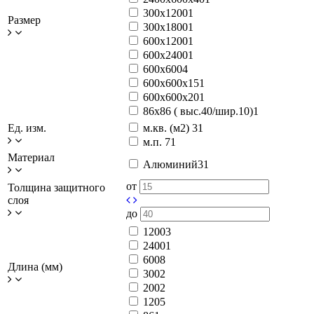
300x1200
1
Размер
300x1800
1
600x1200
1
600x2400
1
600x600
4
600x600x15
1
600x600x20
1
86х86 ( выс.40/шир.10)
1
Ед. изм.
м.кв. (м2)
31
м.п.
71
Материал
Алюминий
31
от
Толщина защитного
слоя
до
1200
3
2400
1
600
8
Длина (мм)
300
2
200
2
120
5