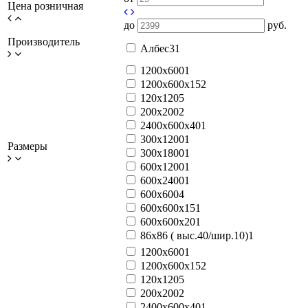
Цена розничная
до
руб.
Производитель
Албес
31
1200x600
1
1200x600x15
2
120x120
5
200x200
2
2400x600x40
1
300x1200
1
Размеры
300x1800
1
600x1200
1
600x2400
1
600x600
4
600x600x15
1
600x600x20
1
86х86 ( выс.40/шир.10)
1
1200x600
1
1200x600x15
2
120x120
5
200x200
2
2400x600x40
1