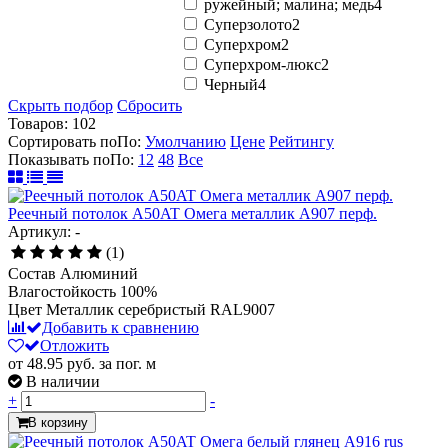
ружейный; малина; медь
4
Суперзолото
2
Суперхром
2
Суперхром-люкс
2
Черный
4
Скрыть подбор
Сбросить
Товаров:
102
Сортировать по
По
:
Умолчанию
Цене
Рейтингу
Показывать по
По
:
12
48
Все
Реечный потолок A50AT Омега металлик А907 перф.
Артикул: -
(1)
Состав
Алюминий
Влагостойкость
100%
Цвет
Металлик серебристый RAL9007
Добавить к сравнению
Отложить
от 48.95
руб.
за пог. м
В наличии
+
-
В корзину