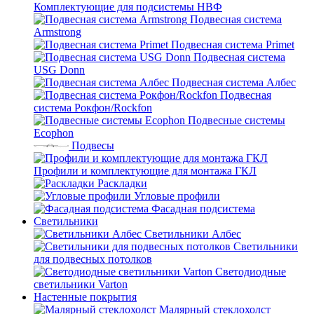
Комплектующие для подсистемы НВФ
Подвесная система
Armstrong
Подвесная система Primet
Подвесная система
USG Donn
Подвесная система Албес
Подвесная
система Рокфон/Rockfon
Подвесные системы
Ecophon
Подвесы
Профили и комплектующие для монтажа ГКЛ
Раскладки
Угловые профили
Фасадная подсистема
Светильники
Светильники Албес
Светильники
для подвесных потолков
Светодиодные
светильники Varton
Настенные покрытия
Малярный стеклохолст