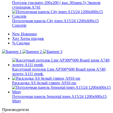
Потолок грильято 200х200 ( выс.30/шир.5) Эконом
суперхром А741
Потолочная панель City tones A15/24 1200x600x15
Concrete
New
Новинки
Хит
Хиты продаж
%
Скидки
Кассетный потолок Line AP300*600 Board хром А740;
золото А111 перф.
Раскладка AS белый глянец А916 rus
Потолочная панель Sensorial tones A15/24 1200x600x15
Misty
Производители