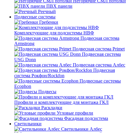
Негорючие СМЛ потолки
ПВХ панели
Реечный
Подвесные системы
Гребенки
Комплектующие для подсистемы НВФ
Подвесная система
Armstrong
Подвесная система Primet
Подвесная система
USG Donn
Подвесная система Албес
Подвесная
система Рокфон/Rockfon
Подвесные системы
Ecophon
Подвесы
Профили и комплектующие для монтажа ГКЛ
Раскладки
Угловые профили
Фасадная подсистема
Светильники
Светильники Албес