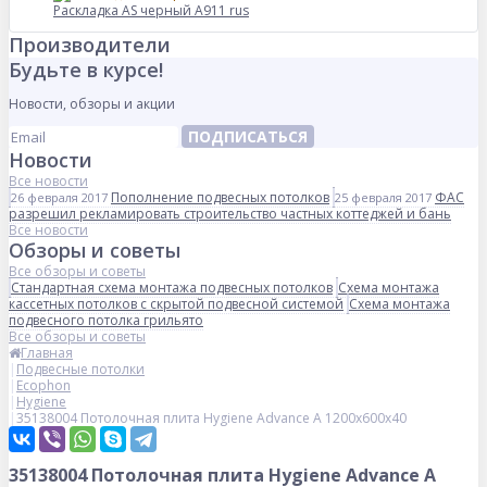
Раскладка AS черный А911 rus
Производители
Будьте в курсе!
Новости, обзоры и акции
ПОДПИСАТЬСЯ
Новости
Все новости
Пополнение подвесных потолков
ФАС
26 февраля 2017
25 февраля 2017
разрешил рекламировать строительство частных коттеджей и бань
Все новости
Обзоры и советы
Все обзоры и советы
Стандартная схема монтажа подвесных потолков
Схема монтажа
кассетных потолков с скрытой подвесной системой
Схема монтажа
подвесного потолка грильято
Все обзоры и советы
Главная
Подвесные потолки
Ecophon
Hygiene
35138004 Потолочная плита Hygiene Advance А 1200х600х40
35138004 Потолочная плита Hygiene Advance А