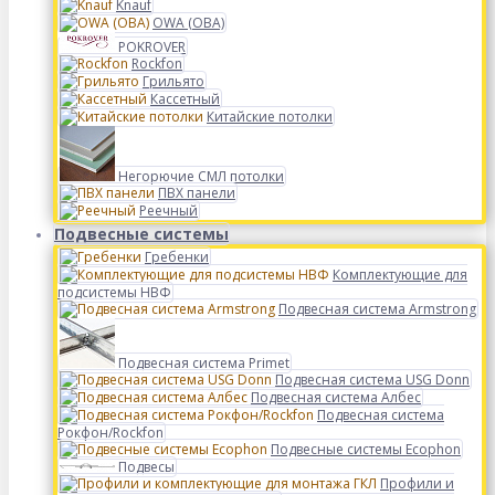
Knauf
OWA (ОВА)
POKROVER
Rockfon
Грильято
Кассетный
Китайские потолки
Негорючие СМЛ потолки
ПВХ панели
Реечный
Подвесные системы
Гребенки
Комплектующие для
подсистемы НВФ
Подвесная система Armstrong
Подвесная система Primet
Подвесная система USG Donn
Подвесная система Албес
Подвесная система
Рокфон/Rockfon
Подвесные системы Ecophon
Подвесы
Профили и