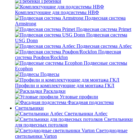
Гребенки
Комплектующие для подсистемы НВФ
Подвесная система
Armstrong
Подвесная система Primet
Подвесная система
USG Donn
Подвесная система Албес
Подвесная
система Рокфон/Rockfon
Подвесные системы
Ecophon
Подвесы
Профили и комплектующие для монтажа ГКЛ
Раскладки
Угловые профили
Фасадная подсистема
Светильники
Светильники Албес
Светильники
для подвесных потолков
Светодиодные
светильники Varton