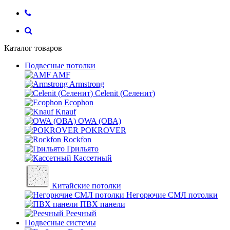
Каталог товаров
Подвесные потолки
AMF
Armstrong
Celenit (Селенит)
Ecophon
Knauf
OWA (ОВА)
POKROVER
Rockfon
Грильято
Кассетный
Китайские потолки
Негорючие СМЛ потолки
ПВХ панели
Реечный
Подвесные системы