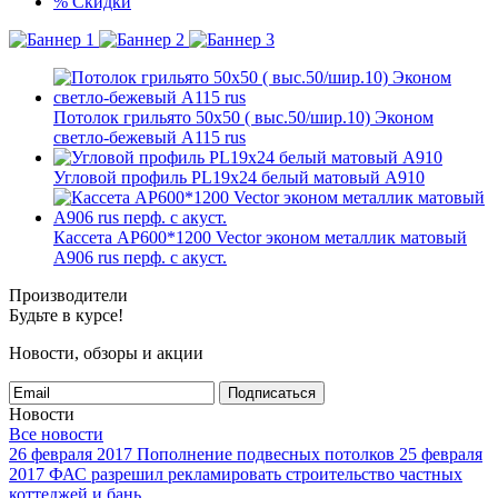
%
Скидки
Потолок грильято 50х50 ( выс.50/шир.10) Эконом
светло-бежевый А115 rus
Угловой профиль PL19x24 белый матовый А910
Кассета AP600*1200 Vector эконом металлик матовый
А906 rus перф. с акуст.
Производители
Будьте в курсе!
Новости, обзоры и акции
Подписаться
Новости
Все новости
26 февраля 2017
Пополнение подвесных потолков
25 февраля
2017
ФАС разрешил рекламировать строительство частных
коттеджей и бань