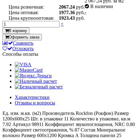
2 067.24
руб. за м2
В наличии
Цена розничная:
2067.24
руб.
-
Цена оптовая:
1977.36
руб.
Цена крупнооптовая:
1923.43
руб.
+
В корзину
Оформить заказ
Сравнить
Отложить
Способы оплаты
Характеристики
Отзывы и вопросы
Ед. изм.
м.кв. (м2)
Производитель
Rockfon (Рокфон)
Размер
1200x600x25
Шт. в упаковке
11
Количество в упаковке, кв.м
7.92
Артикул
98911
Коэффициент звукопоглощения, NRC
0.80
Коэффициент светоотражения, %
87
Состав
Минеральное
волокно
Размер
600x1200
Кромка
A
Толщина панели
25