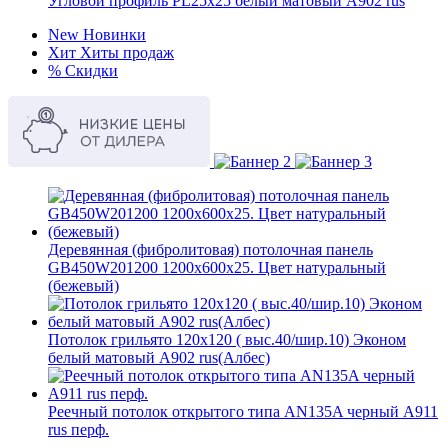
Угловой профиль PL25х25 белый матовый A902 rus
New
Новинки
Хит
Хиты продаж
%
Скидки
Деревянная (фибролитовая) потолочная панель
GB450W201200 1200х600х25. Цвет натуральный
(бежевый)
Потолок грильято 120х120 ( выс.40/шир.10) Эконом
белый матовый А902 rus(Албес)
Реечный потолок открытого типа AN135A черный А911
rus перф.