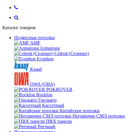
Каталог товаров
Подвесные потолки
AMF
Armstrong
Celenit (Селенит)
Ecophon
Knauf
OWA (ОВА)
POKROVER
Rockfon
Грильято
Кассетный
Китайские потолки
Негорючие СМЛ потолки
ПВХ панели
Реечный
Подвесные системы