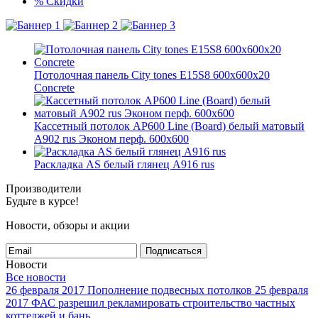
%
Скидки
Потолочная панель City tones E15S8 600x600x20
Concrete
Кассетный потолок AP600 Line (Board) белый матовый
А902 rus Эконом перф. 600x600
Раскладка AS белый глянец А916 rus
Производители
Будьте в курсе!
Новости, обзоры и акции
Подписаться
Новости
Все новости
26 февраля 2017
Пополнение подвесных потолков
25 февраля
2017
ФАС разрешил рекламировать строительство частных
коттеджей и бань