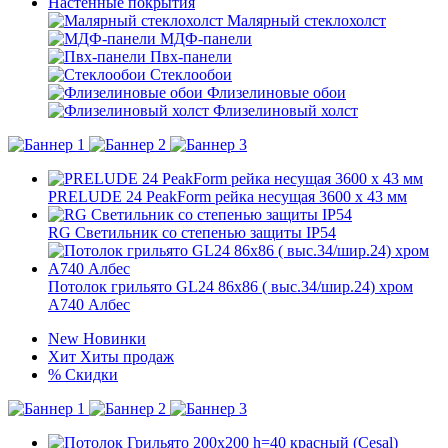
Настенные покрытия
Малярный стеклохолст
МДФ-панели
Пвх-панели
Стеклообои
Флизелиновые обои
Флизелиновый холст
PRELUDE 24 PeakForm рейка несущая 3600 x 43 мм
RG Светильник со степенью защиты IP54
Потолок грильято GL24 86х86 ( выс.34/шир.24) хром
А740 Албес
New
Новинки
Хит
Хиты продаж
%
Скидки