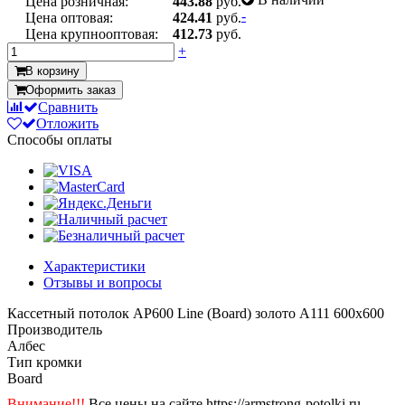
Цена розничная:
443.88
руб.
-
Цена оптовая:
424.41
руб.
Цена крупнооптовая:
412.73
руб.
+
В корзину
Оформить заказ
Сравнить
Отложить
Способы оплаты
Характеристики
Отзывы и вопросы
Кассетный потолок AP600 Line (Board) золото А111 600x600
Производитель
Албес
Тип кромки
Board
Внимание!!!
Все цены на сайте https://armstrong-potolki.ru