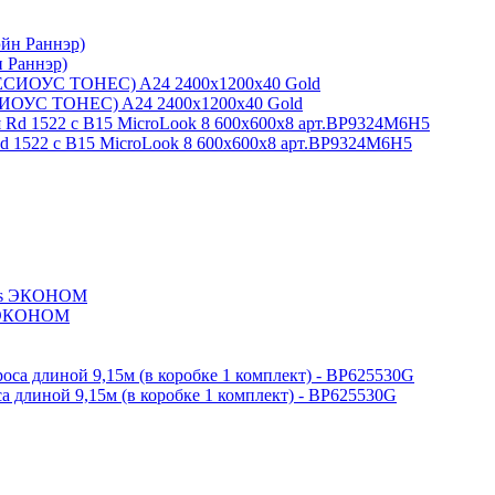
н Раннэр)
CИОУС ТОНЕС) A24 2400x1200x40 Gold
d 1522 с В15 MicroLook 8 600x600x8 арт.BP9324M6H5
s ЭКОНОМ
 длиной 9,15м (в коробке 1 комплект) - BP625530G