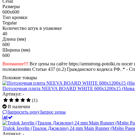
Cesal
Размеры
600x600
Тип кромки
Tegular
Количество штук в упаковке
40
Длина (мм)
600
Ширина (мм)
600
Внимание!!!
Все цены на сайте https://armstrong-potolki.ru н
положениями Статьи 437 (п.2) Гражданского кодекса РФ. * - С
Похожие товары
Потолочная плита NEEVA BOARD WHITE 600x1200x15 (Нива 
Артикул: -
(1)
В наличии
Запросить цену
Запрос цены
Trulok Javelin (Тралок Джэвлин) 24 mm Main Runner (Мэйн Ра
Артикул: -