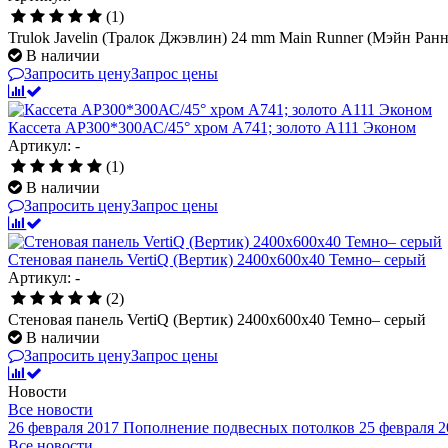
(1)
Trulok Javelin (Тралок Джэвлин) 24 mm Main Runner (Мэйн Ра
В наличии
Запросить цену
Запрос цены
Кассета AP300*300АС/45° хром А741; золото А111 Эконом
Артикул: -
(1)
В наличии
Запросить цену
Запрос цены
Стеновая панель VertiQ (Вертик) 2400x600x40 Темно– серый
Артикул: -
(2)
Стеновая панель VertiQ (Вертик) 2400x600x40 Темно– серый
В наличии
Запросить цену
Запрос цены
Новости
Все новости
26 февраля 2017
Пополнение подвесных потолков
25 февраля 2
Все новости