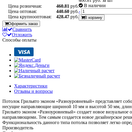
460.81
руб. за шт
В наличии
Цена розничная:
460.81
руб.
-
Цена оптовая:
440.60
руб.
Цена крупнооптовая:
428.47
руб.
В корзину
Оформить заказ
Сравнить
Отложить
Способы оплаты
Характеристики
Отзывы и вопросы
Потолок Грильято эконом «Разноуровневый» представляет соб
несущие направляющие шириной 10 мм и высотой 50 мм, длино
Грильято эконом «Разноуровневый» создает новое визуальное 
направляющими. Тем самым создается новое дизайнерское реш
Функциональность данного типа потолка позволяет легко опре
Производитель