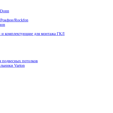
 Donn
 Рокфон/Rockfon
hon
 и комплектующие для монтажа ГКЛ
я подвесных потолков
льники Varton