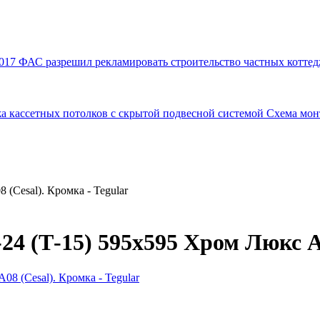
017
ФАС разрешил рекламировать строительство частных коттед
а кассетных потолков с скрытой подвесной системой
Схема мон
(Cesal). Кромка - Tegular
4 (Т-15) 595х595 Хром Люкс А0