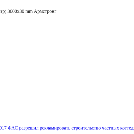
ннэр) 3600x30 mm Армстронг
017
ФАС разрешил рекламировать строительство частных коттед