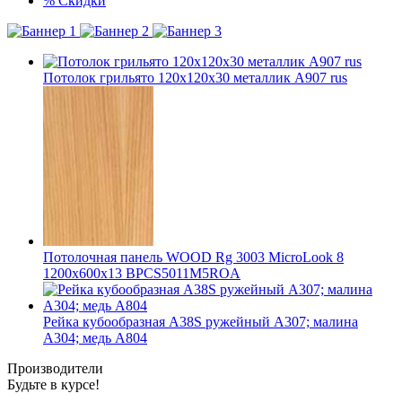
%
Скидки
Потолок грильято 120х120х30 металлик А907 rus
Потолочная панель WOOD Rg 3003 MicroLook 8
1200x600x13 BPCS5011M5ROA
Рейка кубообразная A38S ружейный А307; малина
А304; медь А804
Производители
Будьте в курсе!