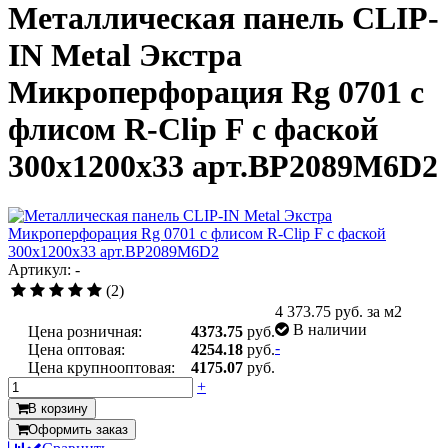
Металлическая панель CLIP-
IN Metal Экстра
Микроперфорация Rg 0701 с
флисом R-Clip F с фаской
300x1200x33 арт.BP2089M6D2
Артикул: -
(2)
4 373.75
руб. за м2
В наличии
Цена розничная:
4373.75
руб.
-
Цена оптовая:
4254.18
руб.
Цена крупнооптовая:
4175.07
руб.
+
В корзину
Оформить заказ