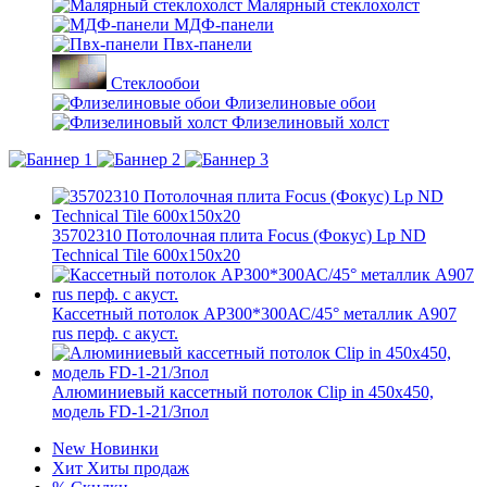
Малярный стеклохолст
МДФ-панели
Пвх-панели
Стеклообои
Флизелиновые обои
Флизелиновый холст
35702310 Потолочная плита Focus (Фокус) Lp ND
Technical Tile 600x150x20
Кассетный потолок AP300*300АС/45° металлик А907
rus перф. с акуст.
Алюминиевый кассетный потолок Clip in 450х450,
модель FD-1-21/3пол
New
Новинки
Хит
Хиты продаж