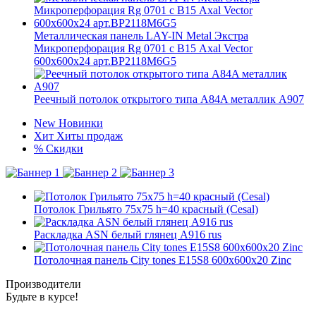
Металлическая панель LAY-IN Metal Экстра
Микроперфорация Rg 0701 с В15 Axal Vector
600x600x24 арт.BP2118M6G5
Реечный потолок открытого типа A84A металлик A907
New
Новинки
Хит
Хиты продаж
%
Скидки
Потолок Грильято 75x75 h=40 красный (Cesal)
Раскладка ASN белый глянец А916 rus
Потолочная панель City tones E15S8 600x600x20 Zinc
Производители
Будьте в курсе!