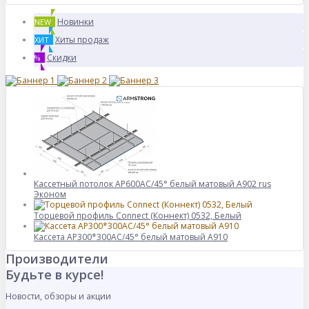
Новинки
NEW
Хиты продаж
ХИТ
Скидки
%
Кассетный потолок AP600АС/45° белый матовый А902 rus
Эконом
Торцевой профиль Connect (Коннект) 0532, Белый
Кассета AP300*300АС/45° белый матовый А910
Производители
Будьте в курсе!
Новости, обзоры и акции