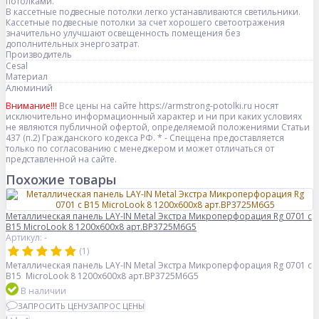
потолками.
В кассетные подвесные потолки легко устанавливаются светильники.
Кассетные подвесные потолки за счет хорошего светоотражения
значительно улучшают освещенность помещения без
дополнительных энергозатрат.
Производитель
Cesal
Материал
Алюминий
Внимание!!!
Все цены на сайте https://armstrong-potolki.ru носят
исключительно информационный характер и ни при каких условиях
не являются публичной офертой, определяемой положениями Статьи
437 (п.2) Гражданского кодекса РФ. * - Спеццена предоставляется
только по согласованию с менеджером и может отличаться от
представленной на сайте.
Похожие товары
Металлическая панель LAY-IN Metal Экстра Микроперфорация Rg 0701 с
В15 MicroLook 8 1200x600x8 арт.BP3725M6G5
Артикул: -
(1)
Металлическая панель LAY-IN Metal Экстра Микроперфорация Rg 0701 с
В15 MicroLook 8 1200x600x8 арт.BP3725M6G5
В наличии
ЗАПРОСИТЬ ЦЕНУ
ЗАПРОС ЦЕНЫ