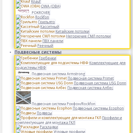
Knauf
OWA (ОВА)
POKROVER
Rockfon
Грильято
Кассетный
Китайские потолки
Негорючие СМЛ потолки
ПВХ панели
Реечный
Подвесные системы
Гребенки
Комплектующие для
подсистемы НВФ
Подвесная система Armstrong
Подвесная система Primet
Подвесная система USG Donn
Подвесная система Албес
Подвесная система Рокфон/Rockfon
Подвесные системы Ecophon
Подвесы
Профили и
комплектующие для монтажа ГКЛ
Раскладки
Угловые профили