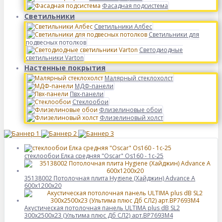
Фасадная подсистема
Светильники
Светильники Албес
Светильники для
подвесных потолков
Светодиодные
светильники Varton
Настенные покрытия
Малярный стеклохолст
МДФ-панели
Пвх-панели
Стеклообои
Флизелиновые обои
Флизелиновый холст
стеклообои Елка средняя "Oscar" Os160 - 1c-25
35138002 Потолочная плита Hygiene (Хайджин) Advance А
600x1200x20
Акустическая потолочная панель ULTIMA plus dB SL2
300x2500x23 (Ультима плюс Дб СЛ2) арт.BP7693M4