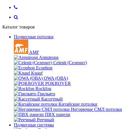
Каталог товаров
Подвесные потолки
AMF
Armstrong
Celenit (Селенит)
Ecophon
Knauf
OWA (ОВА)
POKROVER
Rockfon
Грильято
Кассетный
Китайские потолки
Негорючие СМЛ потолки
ПВХ панели
Реечный
Подвесные системы