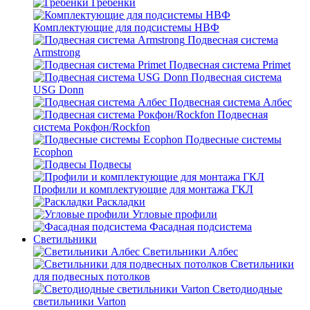
Гребенки
Комплектующие для подсистемы НВФ
Подвесная система
Armstrong
Подвесная система Primet
Подвесная система
USG Donn
Подвесная система Албес
Подвесная
система Рокфон/Rockfon
Подвесные системы
Ecophon
Подвесы
Профили и комплектующие для монтажа ГКЛ
Раскладки
Угловые профили
Фасадная подсистема
Светильники
Светильники Албес
Светильники
для подвесных потолков
Светодиодные
светильники Varton