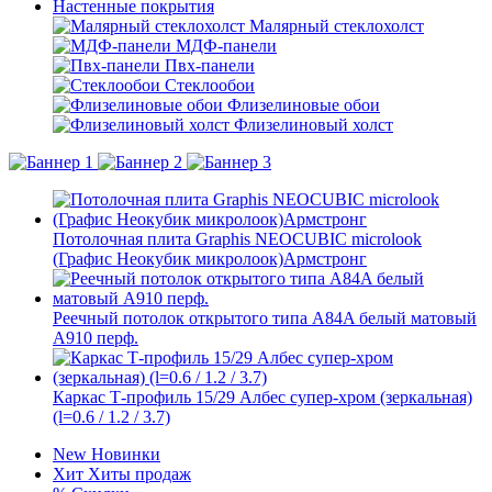
Настенные покрытия
Малярный стеклохолст
МДФ-панели
Пвх-панели
Стеклообои
Флизелиновые обои
Флизелиновый холст
Потолочная плита Graphis NEOCUBIC microlook
(Графис Неокубик микролоок)Армстронг
Реечный потолок открытого типа A84A белый матовый
A910 перф.
Каркас Т-профиль 15/29 Албес супер-хром (зеркальная)
(l=0.6 / 1.2 / 3.7)
New
Новинки
Хит
Хиты продаж