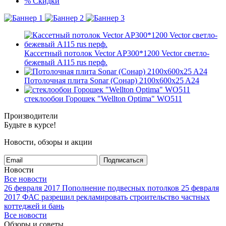
%
Скидки
Кассетный потолок Vector AP300*1200 Vector светло-
бежевый А115 rus перф.
Потолочная плита Sonar (Сонар) 2100x600x25 A24
стеклообои Горошек "Wellton Optima" WO511
Производители
Будьте в курсе!
Новости, обзоры и акции
Подписаться
Новости
Все новости
26 февраля 2017
Пополнение подвесных потолков
25 февраля
2017
ФАС разрешил рекламировать строительство частных
коттеджей и бань
Все новости
Обзоры и советы