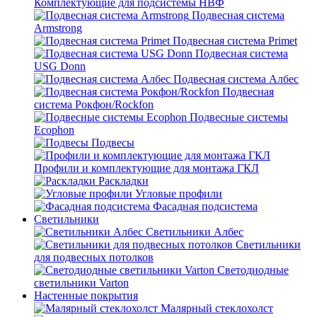
Комплектующие для подсистемы НВФ
Подвесная система
Armstrong
Подвесная система Primet
Подвесная система
USG Donn
Подвесная система Албес
Подвесная
система Рокфон/Rockfon
Подвесные системы
Ecophon
Подвесы
Профили и комплектующие для монтажа ГКЛ
Раскладки
Угловые профили
Фасадная подсистема
Светильники
Светильники Албес
Светильники
для подвесных потолков
Светодиодные
светильники Varton
Настенные покрытия
Малярный стеклохолст