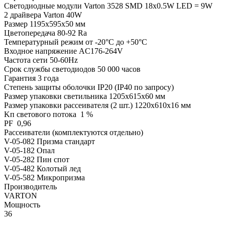
Светодиодные модули Varton 3528 SMD 18х0.5W LED = 9W
2 драйвера Varton 40W
Размер 1195х595х50 мм
Цветопередача 80-92 Ra
Температурный режим от -20°С до +50°С
Входное напряжение AC176-264V
Частота сети 50-60Hz
Срок службы светодиодов 50 000 часов
Гарантия 3 года
Степень защиты оболочки IP20 (IP40 по запросу)
Размер упаковки светильника 1205х615х60 мм
Размер упаковки рассеивателя (2 шт.) 1220х610х16 мм
Kп светового потока 1 %
PF 0,96
Рассеиватели (комплектуются отдельно)
V-05-082 Призма стандарт
V-05-182 Опал
V-05-282 Пин спот
V-05-482 Колотый лед
V-05-582 Микропризма
Производитель
VARTON
Мощность
36