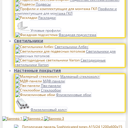
Подвесы
Профили и
комплектующие для монтажа ГКЛ
Раскладки
Угловые профили
Фасадная подсистема
Светильники
Светильники Албес
Светильники для
подвесных потолков
Светодиодные
светильники Varton
Настенные покрытия
Малярный стеклохолст
МДФ-панели
Пвх-панели
Стеклообои
Флизелиновые обои
Флизелиновый холст