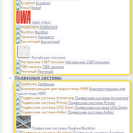
Ecophon
Knauf
OWA (ОВА)
POKROVER
Rockfon
Грильято
Кассетный
Китайские потолки
Негорючие СМЛ потолки
ПВХ панели
Реечный
Подвесные системы
Гребенки
Комплектующие для
подсистемы НВФ
Подвесная система Armstrong
Подвесная система Primet
Подвесная система USG Donn
Подвесная система Албес
Подвесная система Рокфон/Rockfon
Подвесные системы Ecophon