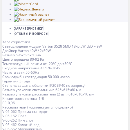
ХАРАКТЕРИСТИКИ
ОТЗЫВЫ И ВОПРОСЫ
Характеристики
Светодиодные модули Varton 3528 SMD 18х0.5W LED = 9W
Драйвер Varton 40W / 2х30W
Размер 595х595х50 мм
Цветопередача 80-92 Ra
Температурный режим от -20°С до +50°С
Входное напряжение AC176-264V
Частота сети 50-60Hz
Срок службы светодиодов 50 000 часов
Гарантия 3 года
Степень защиты оболочки IP20 (IP40 по запросу)
Размер упаковки светильника 625х615х60 мм
Размер упаковки рассеивателя (2 шт.) 610х610х16 мм
Kп светового потока 1 %
PF 0,96
Рассеиватели (комплектуются отдельно)
V-05-062 Призма стандарт
V-05-162 Опал
V-05-262 Пин спот
V-05-462 Колотый лед
V-05-562 Микропризма