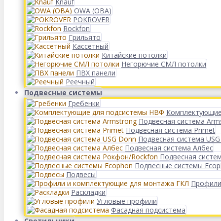
Knauf
OWA (ОВА)
POKROVER
Rockfon
Грильято
Кассетный
Китайские потолки
Негорючие СМЛ потолки
ПВХ панели
Реечный
Подвесные системы
Гребенки
Комплектующие
Подвесная система Arm
Подвесная система Primet
Подвесная система USG
Подвесная система Албес
Подвесная систе
Подвесные системы Eco
Подвесы
Профили
Раскладки
Угловые профили
Фасадная подсистема
Светильники