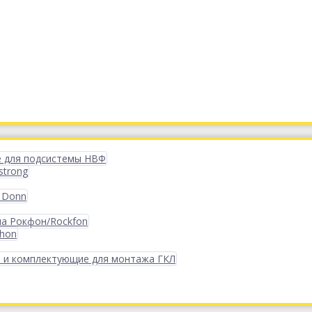
 для подсистемы НВФ
strong
 Donn
ма Рокфон/Rockfon
phon
 и комплектующие для монтажа ГКЛ