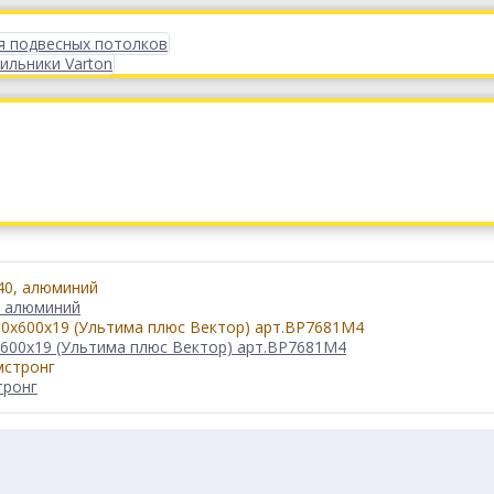
я подвесных потолков
ильники Varton
, алюминий
x600x19 (Ультима плюс Вектор) арт.BP7681M4
тронг