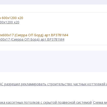
00x1200 x20
600x17 (Сиерра ОП Борд) арт.BP3781M4
АС разрешил рекламировать строительство частных коттеджей 
жа кассетных потолков с скрытой подвесной системой
Схема м