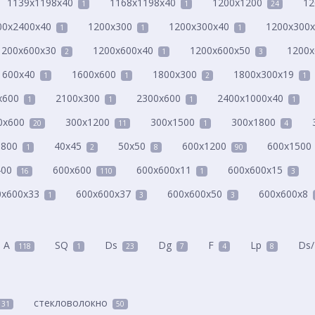
1139x1198x40
1168x1198x40
1200x1200
12
1
1
24
00x2400x40
1200x300
1200x300x40
1200x300
1
1
1
1200x600x30
1200x600x40
1200x600x50
1200x
2
1
3
1600x40
1600x600
1800x300
1800x300x19
1
1
2
1
x600
2100x300
2300x600
2400x1000x40
1
1
1
1
0x600
300x1200
300x1500
300x1800
20
11
1
4
1800
40x45
50x50
600x1200
600x1500
1
2
8
90
400
600x600
600x600x11
600x600x15
16
110
1
3
0x600x33
600x600x37
600x600x50
600x600x8
1
3
3
A
SQ
Ds
Dg
F
Lp
Ds/
118
1
23
7
4
8
стекловолокно
131
50