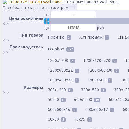
Стеновые панели Wall Panel
Подобрать товары по параметрам
от
Цена розничная
до
руб.
Тип товара
Новинка
Хит продаж
Скидк
2
1
Производитель
Ecophon
227
1200x1200
1200x1200x20
1
3
2
1200x600x22
1200x600x30
1
2
1800x400x33
1800x600
180
1
1
Размеры
300x1200
300x1500
300x18
8
1
50x50
600x1200
600x1200
8
10
600x600x16
600x600x17
60
2
1
60x60
75x75
2
1