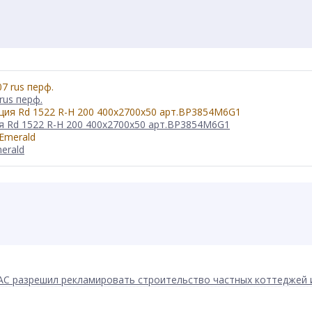
rus перф.
 Rd 1522 R-H 200 400x2700x50 арт.BP3854M6G1
erald
АС разрешил рекламировать строительство частных коттеджей 