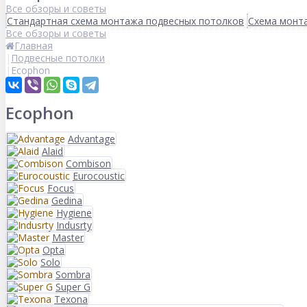
Все обзоры и советы
Стандартная схема монтажа подвесных потолков
Схема монта
Все обзоры и советы
Главная
Подвесные потолки
Ecophon
Ecophon
Advantage
Alaid
Combison
Eurocoustic
Focus
Gedina
Hygiene
Indusrty
Master
Opta
Solo
Sombra
Super G
Texona