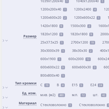
1039x1200x40
1040x1200x40
1
1
1200x200x40
1200x2400
12
1
4
1200x600x20
1200x600x22
2
1
1420x1800
1500x300
1600x
9
2
1820x1200
1820x1800
2000
9
9
Размер
25x37.5x25
2700x1200
270
1
19
30x3000x39
38x30x30
400x
1
2
600x1900
600x2000
600x2
1
12
600x600x22
600x600x30
60
9
3
800x800x40
1
Тип кромки
C
B
E15
E24
19
4
5
24
Ед. изм.
м.кв. (м2)
м.п.
шт.
480
12
42
Материал
Cтекловолокно
Стекловолокно
1