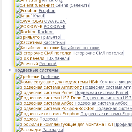
Celenit (Селенит)
Ecophon
Knauf
OWA (ОВА)
POKROVER
Rockfon
Грильято
Кассетный
Китайские потолки
Негорючие СМЛ потолки
ПВХ панели
Реечный
Подвесные системы
Гребенки
Комплектующие
Подвесная система Arm
Подвесная система Primet
Подвесная система USG
Подвесная система Албес
Подвесная систе
Подвесные системы Eco
Подвесы
Профили
Раскладки