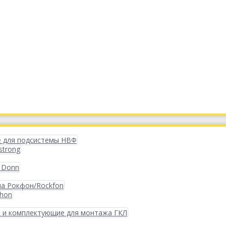
 для подсистемы НВФ
strong
 Donn
ма Рокфон/Rockfon
phon
 и комплектующие для монтажа ГКЛ