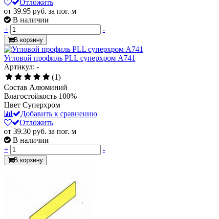
Отложить
от 39.95
руб.
за пог. м
В наличии
+
-
В корзину
Угловой профиль PLL суперхром А741
Артикул: -
(1)
Состав
Алюминий
Влагостойкость
100%
Цвет
Суперхром
Добавить к сравнению
Отложить
от 39.30
руб.
за пог. м
В наличии
+
-
В корзину