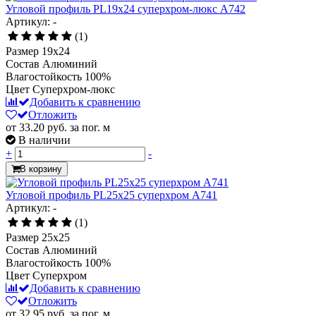
Угловой профиль PL19x24 суперхром-люкс А742
Артикул: -
(1)
Размер
19х24
Состав
Алюминий
Влагостойкость
100%
Цвет
Суперхром-люкс
Добавить к сравнению
Отложить
от 33.20
руб.
за пог. м
В наличии
+
-
В корзину
Угловой профиль PL25х25 суперхром А741
Артикул: -
(1)
Размер
25x25
Состав
Алюминий
Влагостойкость
100%
Цвет
Суперхром
Добавить к сравнению
Отложить
от 32.95
руб.
за пог. м