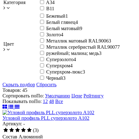
Категория
A
34
B
11
Бежевый
1
Белый глянец
4
Белый матовый
9
Золото
4
Металлик матовый RAL9006
3
Цвет
Металлик серебристый RAL9007
7
ружейный; малина; медь
3
Суперзолото
4
Суперхром
4
Суперхром-люкс
3
Черный
3
Скрыть подбор
Сбросить
Товаров:
45
Сортировать по
По
:
Умолчанию
Цене
Рейтингу
Показывать по
По
:
12
48
Все
Угловой профиль PLL суперзолото А102
Артикул: -
(3)
Состав
Алюминий