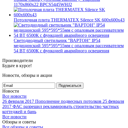
1170x860x22 BPCS5445WHJ2
Потолочная плита THERMATEX Silence SK 600x600x43
Светодиодный светильник "ВАРТОН" IP54
медицинский 595*595*55мм с опаловым рассеивателем
54 ВТ 6500К с функцией аварийного освещения
Производители
Будьте в курсе!
Новости, обзоры и акции
Подписаться
Новости
Все новости
26 февраля 2017
Пополнение подвесных потолков
25 февраля
2017
ФАС разрешил рекламировать строительство частных
коттеджей и бань
Все новости
Обзоры и советы
Все обзоры и советы