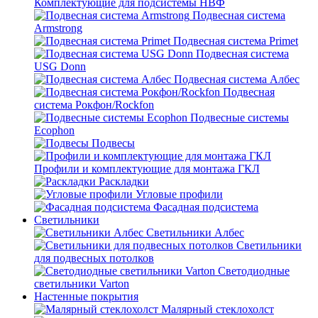
Комплектующие для подсистемы НВФ
Подвесная система
Armstrong
Подвесная система Primet
Подвесная система
USG Donn
Подвесная система Албес
Подвесная
система Рокфон/Rockfon
Подвесные системы
Ecophon
Подвесы
Профили и комплектующие для монтажа ГКЛ
Раскладки
Угловые профили
Фасадная подсистема
Светильники
Светильники Албес
Светильники
для подвесных потолков
Светодиодные
светильники Varton
Настенные покрытия
Малярный стеклохолст