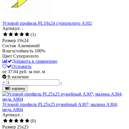
Угловой профиль PL19x24 суперзолото А102
Артикул: -
(1)
Размер
19х24
Состав
Алюминий
Влагостойкость
100%
Цвет
Суперзолото
Добавить к сравнению
Отложить
от 37.04
руб.
за пог. м
В наличии
+
-
В корзину
Угловой профиль PL25х25 ружейный А307; малина А304;
медь А804
Артикул: -
(0)
Размер
25x25