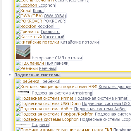
Ecophon
Knauf
OWA (ОВА)
POKROVER
Rockfon
Грильято
Кассетный
Китайские потолки
Негорючие СМЛ потолки
ПВХ панели
Реечный
Подвесные системы
Гребенки
Комплектующие
Подвесная система Armstrong
Подвесная система Primet
Подвесная система USG
Подвесная система Албес
Подвесная систе
Подвесные системы Eco
Подвесы
Профили