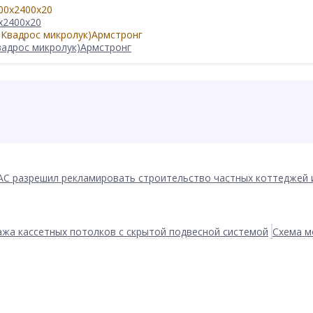
x2400x20
вадрос микролук)Армстронг
АС разрешил рекламировать строительство частных коттеджей 
жа кассетных потолков с скрытой подвесной системой
Схема м