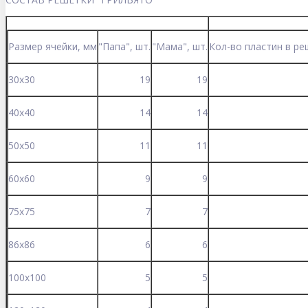
Размер ячейки, мм
"Папа", шт.
"Мама", шт.
Кол-во пластин в ре
30х30
19
19
40x40
14
14
50x50
11
11
60x60
9
9
75x75
7
7
86x86
6
6
100x100
5
5