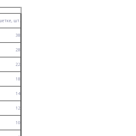
шетке, шт.
38
28
22
18
14
12
10