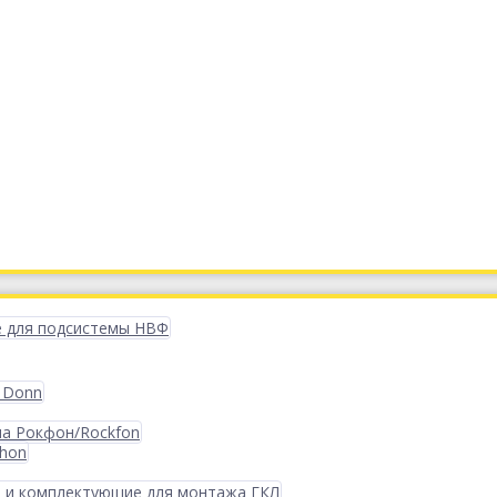
 для подсистемы НВФ
 Donn
ма Рокфон/Rockfon
phon
 и комплектующие для монтажа ГКЛ