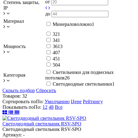
от
Степень защиты,
IP
до
Материал
Минераловолокно
1
32
1
34
1
Мощность
36
13
40
7
45
1
50
4
Светильники для подвесных
Категория
потолков
26
Светодиодные светильники
1
Скрыть подбор
Сбросить
Товаров:
32
Сортировать по
По
:
Умолчанию
Цене
Рейтингу
Показывать по
По
:
12
48
Все
Светодиодный светильник RSV-SPO
Светодиодный светильник RSV-SPO
Артикул: -