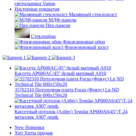
светильники Varton
Настенные покрытия
Малярный стеклохолст
МДФ-панели
Пвх-панели
Стеклообои
Флизелиновые обои
Флизелиновый холст
Кассета AP600AC/45° белый матовый А910
35702310 Потолочная плита Focus (Фокус) Lp ND
Technical Tile 600x150x20
Кассетный потолок (Албес) Tegular AP600A6/45°/Т-24
металлик А907 перф.
New
Новинки
Хит
Хиты продаж