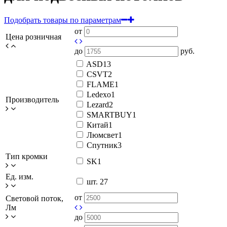
Подобрать товары по параметрам
от
Цена розничная
до
руб.
ASD
13
CSVT
2
FLAME
1
Ledexo
1
Производитель
Lezard
2
SMARTBUY
1
Китай
1
Люмсвет
1
Спутник
3
Тип кромки
SK
1
Ед. изм.
шт.
27
от
Световой поток,
Лм
до