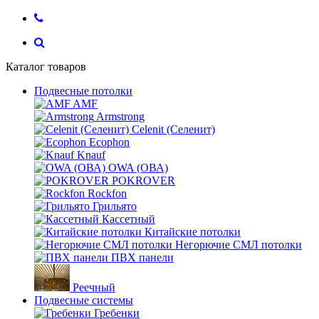
Каталог товаров
Подвесные потолки
AMF
Armstrong
Celenit (Селенит)
Ecophon
Knauf
OWA (ОВА)
POKROVER
Rockfon
Грильято
Кассетный
Китайские потолки
Негорючие СМЛ потолки
ПВХ панели
Реечный
Подвесные системы
Гребенки