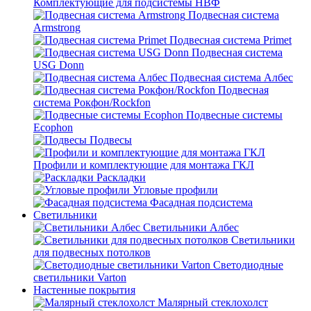
Комплектующие для подсистемы НВФ
Подвесная система
Armstrong
Подвесная система Primet
Подвесная система
USG Donn
Подвесная система Албес
Подвесная
система Рокфон/Rockfon
Подвесные системы
Ecophon
Подвесы
Профили и комплектующие для монтажа ГКЛ
Раскладки
Угловые профили
Фасадная подсистема
Светильники
Светильники Албес
Светильники
для подвесных потолков
Светодиодные
светильники Varton
Настенные покрытия
Малярный стеклохолст