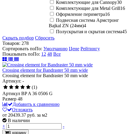
Комплектующие для Cannopy
30
Комплектующие для Metal Grill
16
Оформление периметра
16
Подвесная система Армстронг
Bajkal ZN (24мм)
4
Полускрытая и скрытая система
45
Скрыть подбор
Сбросить
Товаров:
278
Сортировать по
По
:
Умолчанию
Цене
Рейтингу
Показывать по
По
:
12
48
Все
Crossing element for Bandraster 50 mm wide
Crossing element for Bandraster 50 mm wide
Артикул: -
(1)
Артикул
BP A 36 0506 G
Размер
48
Добавить к сравнению
Отложить
от 20439.37
руб.
за м2
В наличии
+
-
В корзину