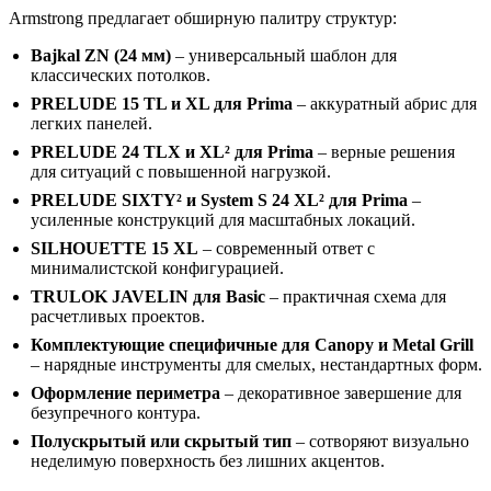
Armstrong предлагает обширную палитру структур:
Bajkal ZN (24 мм)
– универсальный шаблон для
классических потолков.
PRELUDE 15 TL и XL для Prima
– аккуратный абрис для
легких панелей.
PRELUDE 24 TLX и XL² для Prima
– верные решения
для ситуаций с повышенной нагрузкой.
PRELUDE SIXTY² и System S 24 XL² для Prima
–
усиленные конструкций для масштабных локаций.
SILHOUETTE 15 XL
– современный ответ с
минималистской конфигурацией.
TRULOK JAVELIN для Basic
– практичная схема для
расчетливых проектов.
Комплектующие специфичные для Canopy и Metal Grill
– нарядные инструменты для смелых, нестандартных форм.
Оформление периметра
– декоративное завершение для
безупречного контура.
Полускрытый или скрытый тип
– сотворяют визуально
неделимую поверхность без лишних акцентов.