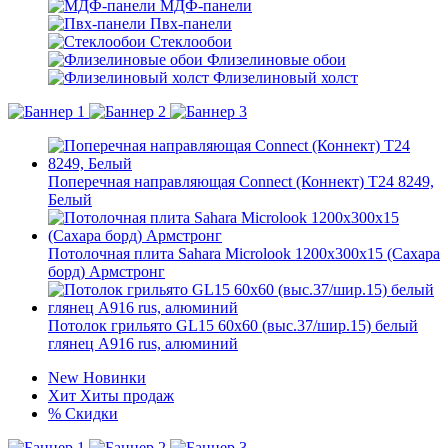
МДФ-панели
Пвх-панели
Стеклообои
Флизелиновые обои
Флизелиновый холст
Поперечная направляющая Connect (Коннект) T24 8249,
Белый
Потолочная плита Sahara Microlook 1200x300x15 (Сахара
борд) Армстронг
Потолок грильято GL15 60х60 (выс.37/шир.15) белый
глянец А916 rus, алюминий
New
Новинки
Хит
Хиты продаж
%
Скидки