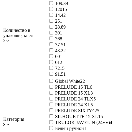
109.8
9
120
15
14.4
2
25
1
28.8
9
Количество в
30
1
упаковке, кв.м
36
8
37.5
1
43.2
2
60
1
61
2
72
15
91.5
1
Global White
22
PRELUDE 15 TL
6
PRELUDE 15 XL
3
PRELUDE 24 TLX
5
PRELUDE 24 XL
5
PRELUDE SIXTY^2
5
SILHOUETTE 15 XL
15
Категория
TRULOK JAVELIN (24мм)
4
Белый ручной
1