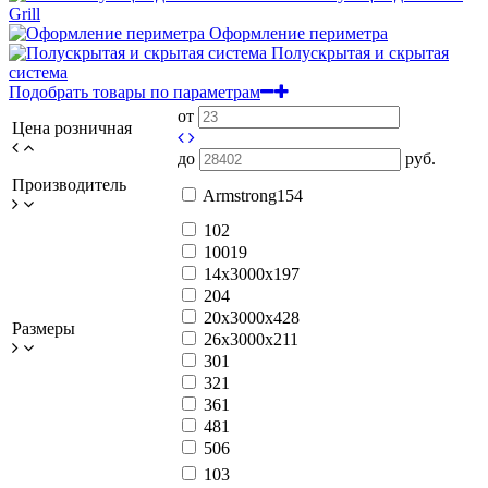
Grill
Оформление периметра
Полускрытая и скрытая
система
Подобрать товары по параметрам
от
Цена розничная
до
руб.
Производитель
Armstrong
154
10
2
100
19
14x3000x19
7
20
4
20x3000x42
8
Размеры
26x3000x21
1
30
1
32
1
36
1
48
1
50
6
10
3