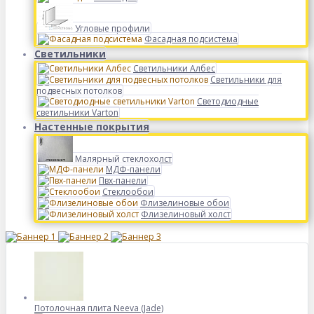
Угловые профили
Фасадная подсистема
Светильники
Светильники Албес
Светильники для
подвесных потолков
Светодиодные
светильники Varton
Настенные покрытия
Малярный стеклохолст
МДФ-панели
Пвх-панели
Стеклообои
Флизелиновые обои
Флизелиновый холст
Потолочная плита Neeva (Jade)