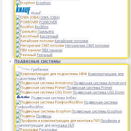
Ecophon
Knauf
OWA (ОВА)
POKROVER
Rockfon
Грильято
Кассетный
Китайские потолки
Негорючие СМЛ потолки
ПВХ панели
Реечный
Подвесные системы
Гребенки
Комплектующие для
подсистемы НВФ
Подвесная система Armstrong
Подвесная система Primet
Подвесная система USG Donn
Подвесная система Албес
Подвесная система
Рокфон/Rockfon
Подвесные системы Ecophon
Подвесы
Профили и
комплектующие для монтажа ГКЛ
Раскладки