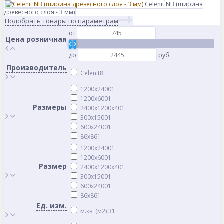
Celenit NB (ширина
древесного слоя - 3 мм)
Подобрать товары по параметрам
от
Цена розничная
до
руб.
Производитель
Celenit
8
1200x2400
1
1200x600
1
Размеры
2400x1200x40
1
300x1500
1
600x2400
1
86х86
1
1200x2400
1
1200x600
1
Размер
2400x1200x40
1
300x1500
1
600x2400
1
86х86
1
Ед. изм.
м.кв. (м2)
31