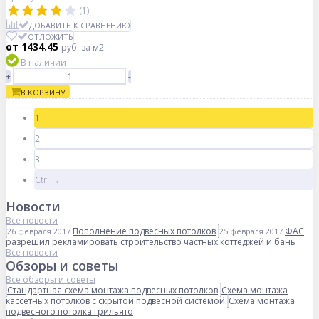
(1)
ДОБАВИТЬ К СРАВНЕНИЮ
ОТЛОЖИТЬ
от 1434.45
руб.
за м2
В наличии
+
-
В КОРЗИНУ
1
2
3
Ctrl →
Новости
Все новости
Пополнение подвесных потолков
ФАС
26 февраля 2017
25 февраля 2017
разрешил рекламировать строительство частных коттеджей и бань
Все новости
Обзоры и советы
Все обзоры и советы
Стандартная схема монтажа подвесных потолков
Схема монтажа
кассетных потолков с скрытой подвесной системой
Схема монтажа
подвесного потолка грильято