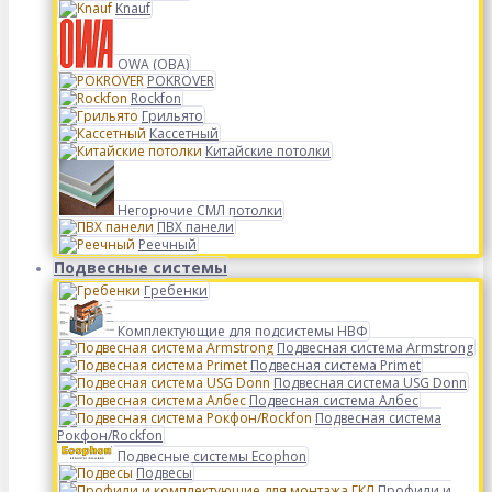
Knauf
OWA (ОВА)
POKROVER
Rockfon
Грильято
Кассетный
Китайские потолки
Негорючие СМЛ потолки
ПВХ панели
Реечный
Подвесные системы
Гребенки
Комплектующие для подсистемы НВФ
Подвесная система Armstrong
Подвесная система Primet
Подвесная система USG Donn
Подвесная система Албес
Подвесная система
Рокфон/Rockfon
Подвесные системы Ecophon
Подвесы
Профили и