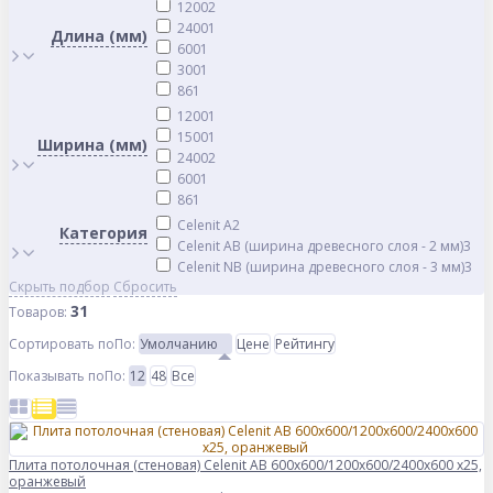
1200
2
2400
1
Длина (мм)
600
1
300
1
86
1
1200
1
1500
1
Ширина (мм)
2400
2
600
1
86
1
Celenit A
2
Категория
Celenit AB (ширина древесного слоя - 2 мм)
3
Celenit NB (ширина древесного слоя - 3 мм)
3
Скрыть подбор
Сбросить
31
Товаров:
Сортировать по
По
:
Умолчанию
Цене
Рейтингу
Показывать по
По
:
12
48
Все
Плита потолочная (стеновая) Celenit AB 600x600/1200x600/2400x600 x25,
оранжевый