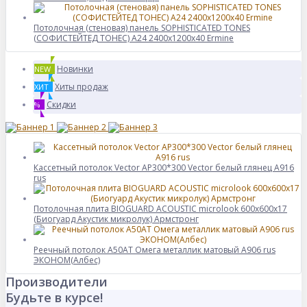
Потолочная (стеновая) панель SOPHISTICATED TONES
(СОФИСТЕЙТЕД ТОНЕС) A24 2400x1200x40 Ermine
Новинки
NEW
Хиты продаж
ХИТ
Скидки
%
Кассетный потолок Vector AP300*300 Vector белый глянец А916
rus
Потолочная плита BIOGUARD ACOUSTIC microlook 600x600x17
(Биогуард Акустик микролук) Армстронг
Реечный потолок A50AT Омега металлик матовый А906 rus
ЭКОНОМ(Албес)
Производители
Будьте в курсе!