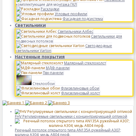
комплектующие для монтажа ГКЛ
Раскладки
Угловые профили
Фасадная подсистема
Светильники
Светильники Албес
Светильники для
подвесных потолков
Светодиодные
светильники Varton
Настенные покрытия
Малярный стеклохолст
МДФ-панели
Пвх-панели
Стеклообои
Флизелиновые обои
Флизелиновый холст
FHV Регулируемые светильники с концентрирующей оптикой
Реечный потолок открытого типа AN135A ружейный А307;
малина А304; медь А804 перф.