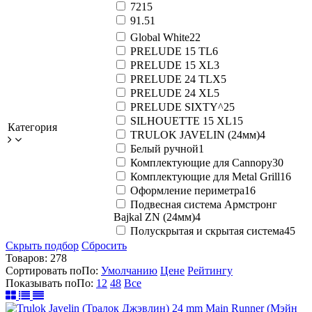
72
15
91.5
1
Global White
22
PRELUDE 15 TL
6
PRELUDE 15 XL
3
PRELUDE 24 TLX
5
PRELUDE 24 XL
5
PRELUDE SIXTY^2
5
SILHOUETTE 15 XL
15
Категория
TRULOK JAVELIN (24мм)
4
Белый ручной
1
Комплектующие для Cannopy
30
Комплектующие для Metal Grill
16
Оформление периметра
16
Подвесная система Армстронг
Bajkal ZN (24мм)
4
Полускрытая и скрытая система
45
Скрыть подбор
Сбросить
Товаров:
278
Сортировать по
По
:
Умолчанию
Цене
Рейтингу
Показывать по
По
:
12
48
Все