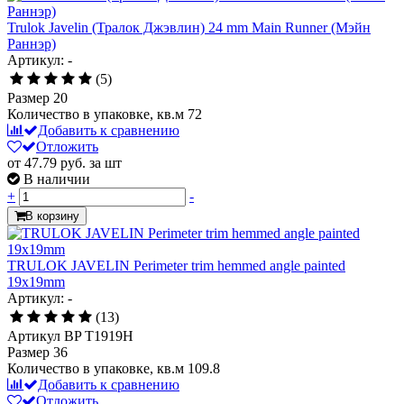
Trulok Javelin (Тралок Джэвлин) 24 mm Main Runner (Мэйн
Раннэр)
Артикул: -
(5)
Размер
20
Количество в упаковке, кв.м
72
Добавить к сравнению
Отложить
от 47.79
руб.
за шт
В наличии
+
-
В корзину
TRULOK JAVELIN Perimeter trim hemmed angle painted
19x19mm
Артикул: -
(13)
Артикул
BP T1919H
Размер
36
Количество в упаковке, кв.м
109.8
Добавить к сравнению
Отложить