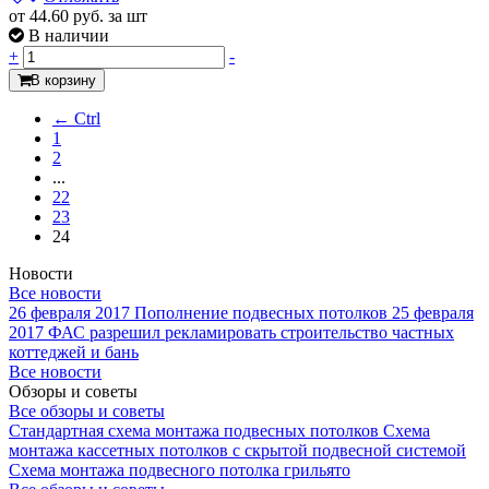
от 44.60
руб.
за шт
В наличии
+
-
В корзину
← Ctrl
1
2
...
22
23
24
Новости
Все новости
26 февраля 2017
Пополнение подвесных потолков
25 февраля
2017
ФАС разрешил рекламировать строительство частных
коттеджей и бань
Все новости
Обзоры и советы
Все обзоры и советы
Стандартная схема монтажа подвесных потолков
Схема
монтажа кассетных потолков с скрытой подвесной системой
Схема монтажа подвесного потолка грильято