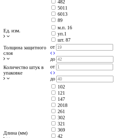
48
2
50
11
60
13
8
9
м.п.
16
Ед. изм.
уп.
1
шт.
87
от
Толщина защитного
слоя
до
от
Количество штук в
упаковке
до
10
2
12
1
14
7
20
18
26
1
30
2
32
1
36
9
Длина (мм)
4
2