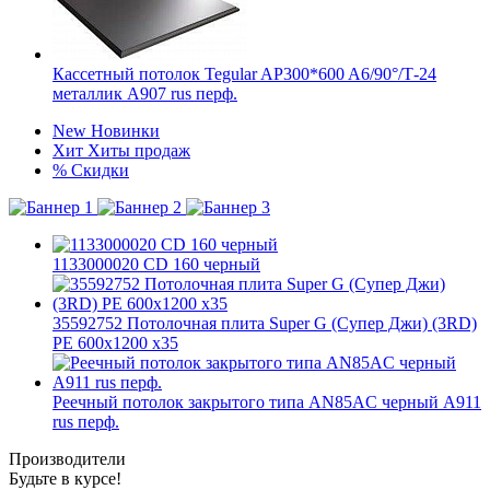
Кассетный потолок Tegular AP300*600 A6/90°/Т-24
металлик А907 rus перф.
New
Новинки
Хит
Хиты продаж
%
Скидки
1133000020 CD 160 черный
35592752 Потолочная плита Super G (Супер Джи) (3RD)
PE 600x1200 x35
Реечный потолок закрытого типа AN85AС черный А911
rus перф.
Производители
Будьте в курсе!