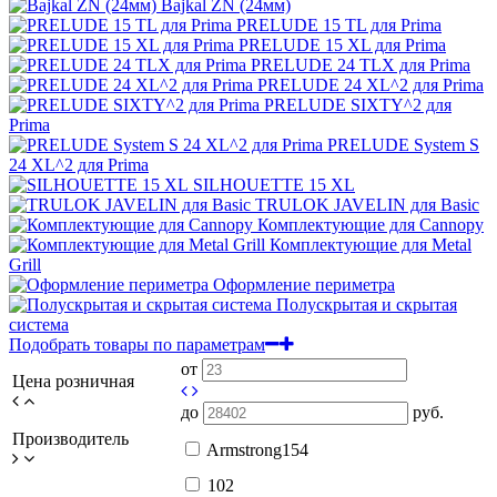
Bajkal ZN (24мм)
PRELUDE 15 TL для Prima
PRELUDE 15 XL для Prima
PRELUDE 24 TLX для Prima
PRELUDE 24 XL^2 для Prima
PRELUDE SIXTY^2 для
Prima
PRELUDE System S
24 XL^2 для Prima
SILHOUETTE 15 XL
TRULOK JAVELIN для Basic
Комплектующие для Cannopy
Комплектующие для Metal
Grill
Оформление периметра
Полускрытая и скрытая
система
Подобрать товары по параметрам
от
Цена розничная
до
руб.
Производитель
Armstrong
154
10
2