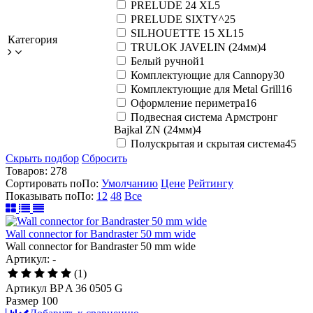
PRELUDE 24 XL
5
PRELUDE SIXTY^2
5
SILHOUETTE 15 XL
15
Категория
TRULOK JAVELIN (24мм)
4
Белый ручной
1
Комплектующие для Cannopy
30
Комплектующие для Metal Grill
16
Оформление периметра
16
Подвесная система Армстронг
Bajkal ZN (24мм)
4
Полускрытая и скрытая система
45
Скрыть подбор
Сбросить
Товаров:
278
Сортировать по
По
:
Умолчанию
Цене
Рейтингу
Показывать по
По
:
12
48
Все
Wall connector for Bandraster 50 mm wide
Wall connector for Bandraster 50 mm wide
Артикул: -
(1)
Артикул
BP A 36 0505 G
Размер
100