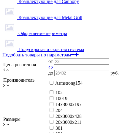
Комплектующие для Cannopy
Комплектующие для Metal Grill
Оформление периметра
Полускрытая и скрытая система
Подобрать товары по параметрам
от
Цена розничная
до
руб.
Производитель
Armstrong
154
10
2
100
19
14x3000x19
7
20
4
20x3000x42
8
Размеры
26x3000x21
1
30
1