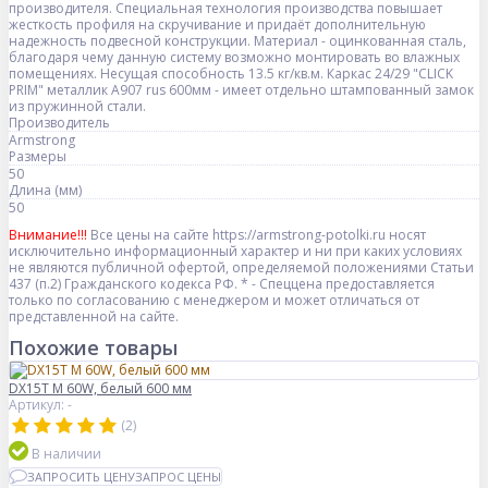
производителя. Специальная технология производства повышает
жесткость профиля на скручивание и придаёт дополнительную
надежность подвесной конструкции. Материал - оцинкованная сталь,
благодаря чему данную систему возможно монтировать во влажных
помещениях. Несущая способность 13.5 кг/кв.м. Каркас 24/29 "CLICK
PRIM" металлик А907 rus 600мм - имеет отдельно штампованный замок
из пружинной стали.
Производитель
Armstrong
Размеры
50
Длина (мм)
50
Внимание!!!
Все цены на сайте https://armstrong-potolki.ru носят
исключительно информационный характер и ни при каких условиях
не являются публичной офертой, определяемой положениями Статьи
437 (п.2) Гражданского кодекса РФ. * - Спеццена предоставляется
только по согласованию с менеджером и может отличаться от
представленной на сайте.
Похожие товары
DX15T M 60W, белый 600 мм
Артикул: -
(2)
В наличии
ЗАПРОСИТЬ ЦЕНУ
ЗАПРОС ЦЕНЫ