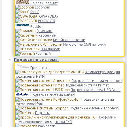
Celenit (Селенит)
Ecophon
Knauf
OWA (ОВА)
POKROVER
Rockfon
Грильято
Кассетный
Китайские потолки
Негорючие СМЛ потолки
ПВХ панели
Реечный
Подвесные системы
Гребенки
Комплектующие для
подсистемы НВФ
Подвесная система Armstrong
Подвесная система Primet
Подвесная система USG Donn
Подвесная система Албес
Подвесная система
Рокфон/Rockfon
Подвесные системы Ecophon
Подвесы
Профили и
комплектующие для монтажа ГКЛ
Раскладки