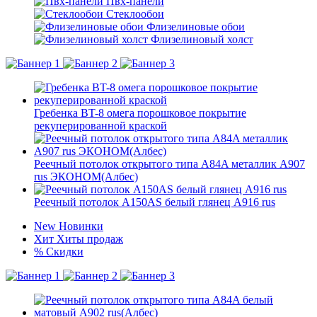
Пвх-панели
Стеклообои
Флизелиновые обои
Флизелиновый холст
Гребенка BT-8 омега порошковое покрытие
рекуперированной краской
Реечный потолок открытого типа A84A металлик А907
rus ЭКОНОМ(Албес)
Реечный потолок A150AS белый глянец A916 rus
New
Новинки
Хит
Хиты продаж
%
Скидки