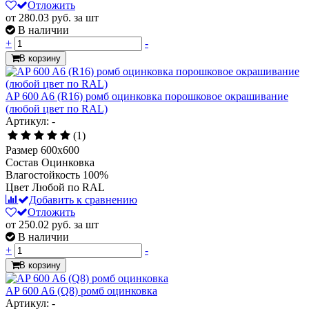
Отложить
от 280.03
руб.
за шт
В наличии
+
-
В корзину
AP 600 A6 (R16) ромб оцинковка порошковое окрашивание
(любой цвет по RAL)
Артикул: -
(1)
Размер
600x600
Состав
Оцинковка
Влагостойкость
100%
Цвет
Любой по RAL
Добавить к сравнению
Отложить
от 250.02
руб.
за шт
В наличии
+
-
В корзину
AP 600 A6 (Q8) ромб оцинковка
Артикул: -