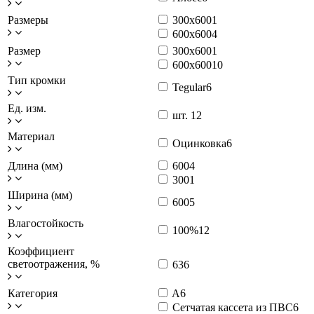
Размеры
300x600
1
600x600
4
Размер
300x600
1
600x600
10
Тип кромки
Tegular
6
Ед. изм.
шт.
12
Материал
Оцинковка
6
Длина (мм)
600
4
300
1
Ширина (мм)
600
5
Влагостойкость
100%
12
Коэффициент
светоотражения, %
63
6
Категория
A
6
Сетчатая кассета из ПВС
6