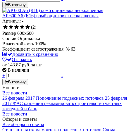
В корзину
AP 600 A6 (R16) ромб оцинковка неокрашенная
Артикул: -
(2)
Размер
600x600
Состав
Оцинковка
Влагостойкость
100%
Коэффициент светоотражения, %
63
Добавить к сравнению
Отложить
от 143.87
руб.
за шт
В наличии
+
-
В корзину
Новости
Все новости
26 февраля 2017
Пополнение подвесных потолков
25 февраля
2017
ФАС разрешил рекламировать строительство частных
коттеджей и бань
Все новости
Обзоры и советы
Все обзоры и советы
Стандартная схема монтажа подвесных потолков
Схема