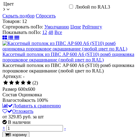
Цвет
Любой по RAL
3
Скрыть подбор
Сбросить
Товаров:
12
Сортировать по
По
:
Умолчанию
Цене
Рейтингу
Показывать по
По
:
12
48
Все
Кассетный потолок из ПВС AP 600 A6 (ST10) ромб оцинковка
порошковое окрашивание (любой цвет по RAL)
Кассетный потолок из ПВС AP 600 A6 (ST10) ромб оцинковка
порошковое окрашивание (любой цвет по RAL)
Артикул: -
(2)
Размер
600x600
Состав
Оцинковка
Влагостойкость
100%
Добавить к сравнению
Отложить
от 329.85
руб.
за шт
В наличии
+
-
В корзину