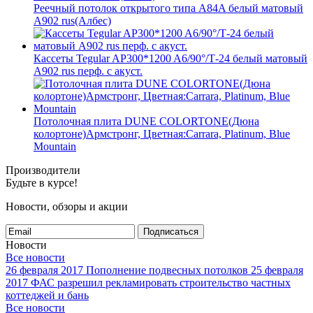
Реечный потолок открытого типа A84A белый матовый
A902 rus(Албес)
Кассеты Tegular AP300*1200 A6/90°/Т-24 белый матовый
А902 rus перф. с акуст.
Потолочная плита DUNE COLORTONE(Дюна
колортоне)Армстронг, Цветная:Carrara, Platinum, Blue
Mountain
Производители
Будьте в курсе!
Новости, обзоры и акции
Подписаться
Новости
Все новости
26 февраля 2017
Пополнение подвесных потолков
25 февраля
2017
ФАС разрешил рекламировать строительство частных
коттеджей и бань
Все новости