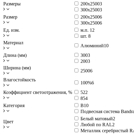
Размеры
200x2500
3
300x2500
3
Размер
200x2500
6
300x2500
6
Ед. изм.
м.п.
12
шт.
8
Материал
Алюминий
10
Длина (мм)
300
3
200
3
Ширина (мм)
2500
6
Влагостойкость
100%
6
Коэффициент светоотражения, %
52
2
85
4
Категория
B
10
Подвесная система Bandra
Белый матовый
2
Цвет
Любой по RAL
2
Металлик серебристый 