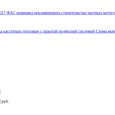
017
ФАС разрешил рекламировать строительство частных коттед
а кассетных потолков с скрытой подвесной системой
Схема мон
руб.