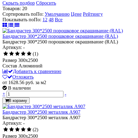
Скрыть подбор
Сбросить
Товаров:
20
Сортировать по
По
:
Умолчанию
Цене
Рейтингу
Показывать по
По
:
12
48
Все
Бандрастер 300*2500 порошковое окрашивание (RAL)
Бандрастер 300*2500 порошковое окрашивание (RAL)
Артикул: -
(1)
Размер
300x2500
Состав
Алюминий
Добавить к сравнению
Отложить
от 1628.56
руб.
за м2
В наличии
+
-
В корзину
Бандрастер 300*2500 металлик А907
Бандрастер 300*2500 металлик А907
Артикул: -
(2)
Размер
300x2500