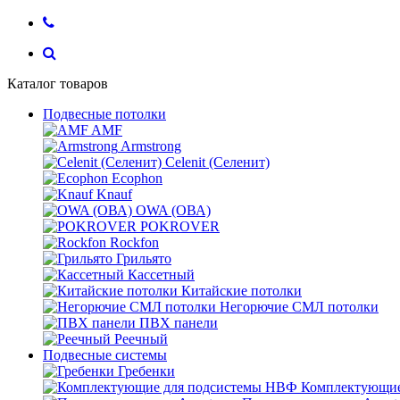
Каталог товаров
Подвесные потолки
AMF
Armstrong
Celenit (Селенит)
Ecophon
Knauf
OWA (ОВА)
POKROVER
Rockfon
Грильято
Кассетный
Китайские потолки
Негорючие СМЛ потолки
ПВХ панели
Реечный
Подвесные системы
Гребенки
Комплектующие