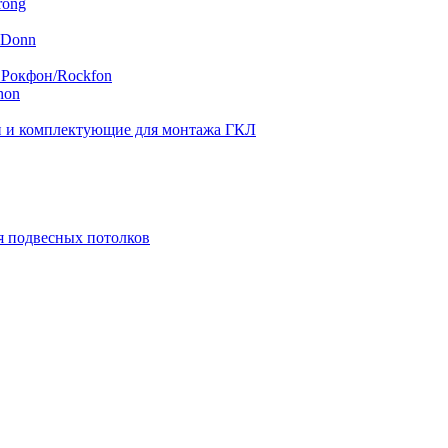
rong
 Donn
 Рокфон/Rockfon
hon
 и комплектующие для монтажа ГКЛ
я подвесных потолков