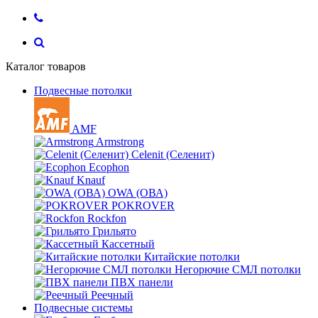
Каталог товаров
Подвесные потолки
AMF
Armstrong
Celenit (Селенит)
Ecophon
Knauf
OWA (ОВА)
POKROVER
Rockfon
Грильято
Кассетный
Китайские потолки
Негорючие СМЛ потолки
ПВХ панели
Реечный
Подвесные системы