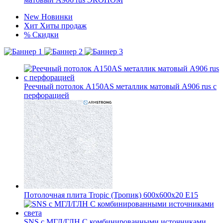
New
Новинки
Хит
Хиты продаж
%
Скидки
Реечный потолок A150AS металлик матовый А906 rus с
перфорацией
Потолочная плита Tropic (Тропик) 600x600x20 E15
SNS с МГЛ/ГЛН С комбинированными источниками