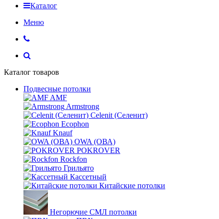
Каталог
Меню
Каталог товаров
Подвесные потолки
AMF
Armstrong
Celenit (Селенит)
Ecophon
Knauf
OWA (ОВА)
POKROVER
Rockfon
Грильято
Кассетный
Китайские потолки
Негорючие СМЛ потолки