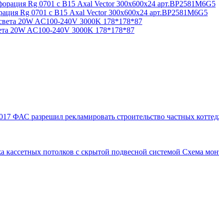
ация Rg 0701 с В15 Axal Vector 300x600x24 арт.BP2581M6G5
ета 20W AC100-240V 3000K 178*178*87
017
ФАС разрешил рекламировать строительство частных коттед
а кассетных потолков с скрытой подвесной системой
Схема мон