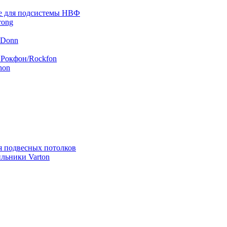
 для подсистемы НВФ
rong
 Donn
 Рокфон/Rockfon
hon
я подвесных потолков
льники Varton