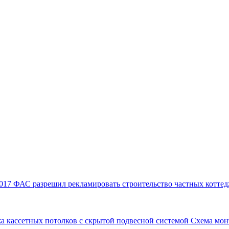
017
ФАС разрешил рекламировать строительство частных коттед
а кассетных потолков с скрытой подвесной системой
Схема мон