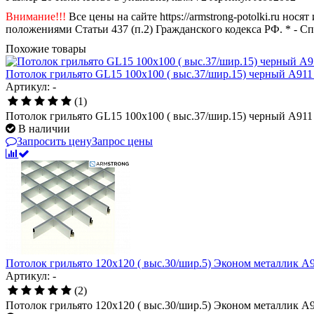
Внимание!!!
Все цены на сайте https://armstrong-potolki.ru н
положениями Статьи 437 (п.2) Гражданского кодекса РФ. * - С
Похожие товары
Потолок грильято GL15 100х100 ( выс.37/шир.15) черный А911
Артикул: -
(1)
Потолок грильято GL15 100х100 ( выс.37/шир.15) черный А911
В наличии
Запросить цену
Запрос цены
Потолок грильято 120х120 ( выс.30/шир.5) Эконом металлик А9
Артикул: -
(2)
Потолок грильято 120х120 ( выс.30/шир.5) Эконом металлик А9