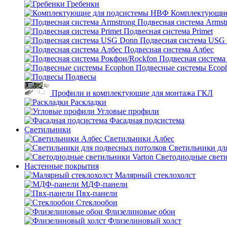
Гребенки
Комплектующие
Подвесная система Armst
Подвесная система Primet
Подвесная система USG
Подвесная система Албес
Подвесная система
Подвесные системы Ecop
Подвесы
Профили и комплектующие для монтажа ГКЛ
Раскладки
Угловые профили
Фасадная подсистема
Светильники
Светильники Албес
Светильники дл
Светодиодные свети
Настенные покрытия
Малярный стеклохолст
МДФ-панели
Пвх-панели
Стеклообои
Флизелиновые обои
Флизелиновый холст