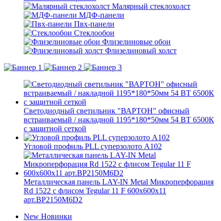
Малярный стеклохолст
МДФ-панели
Пвх-панели
Стеклообои
Флизелиновые обои
Флизелиновый холст
Светодиодный светильник "ВАРТОН" офисный
встраиваемый / накладной 1195*180*50мм 54 ВТ 6500К
с защитной сеткой
Угловой профиль PLL суперзолото А102
Металлическая панель LAY-IN Metal Микроперфорация
Rd 1522 с флисом Tegular 11 F 600x600x11
арт.BP2150M6D2
New
Новинки