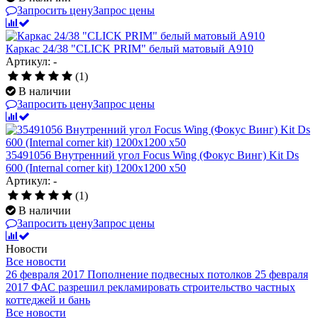
Запросить цену
Запрос цены
Каркас 24/38 "CLICK PRIM" белый матовый A910
Артикул: -
(1)
В наличии
Запросить цену
Запрос цены
35491056 Внутренний угол Focus Wing (Фокус Винг) Kit Ds
600 (Internal corner kit) 1200x1200 x50
Артикул: -
(1)
В наличии
Запросить цену
Запрос цены
Новости
Все новости
26 февраля 2017
Пополнение подвесных потолков
25 февраля
2017
ФАС разрешил рекламировать строительство частных
коттеджей и бань
Все новости