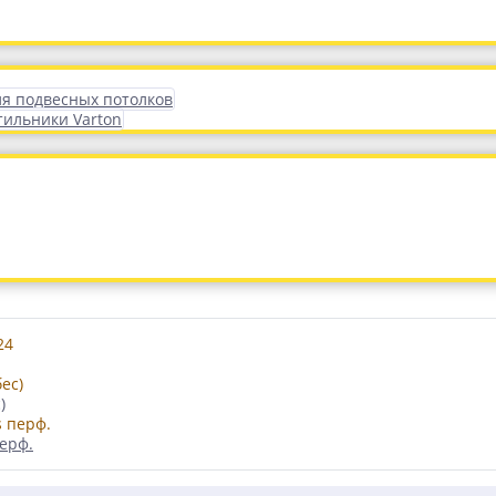
ля подвесных потолков
тильники Varton
)
ерф.