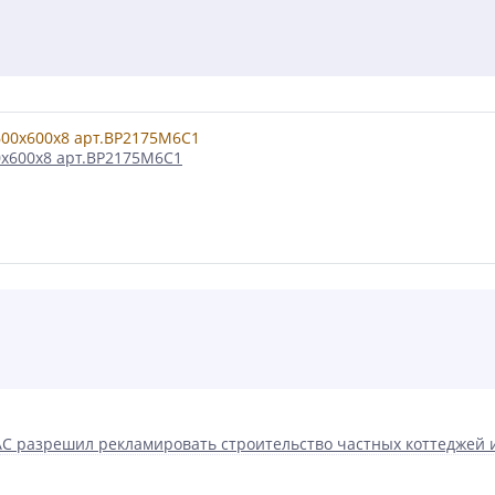
00x600x8 арт.BP2175M6C1
С разрешил рекламировать строительство частных коттеджей 