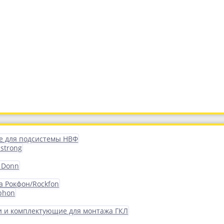
 для подсистемы НВФ
strong
 Donn
а Рокфон/Rockfon
phon
 и комплектующие для монтажа ГКЛ