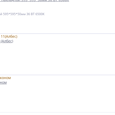
й 595*595*50мм 36 ВТ 6500К
(Албес)
оном