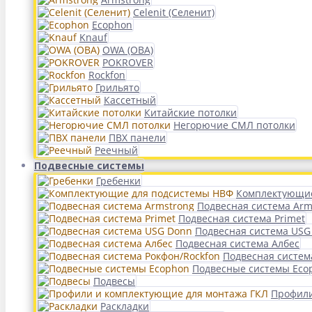
Celenit (Селенит)
Ecophon
Knauf
OWA (ОВА)
POKROVER
Rockfon
Грильято
Кассетный
Китайские потолки
Негорючие СМЛ потолки
ПВХ панели
Реечный
Подвесные системы
Гребенки
Комплектующие
Подвесная система Arm
Подвесная система Primet
Подвесная система USG
Подвесная система Албес
Подвесная систем
Подвесные системы Eco
Подвесы
Профили
Раскладки