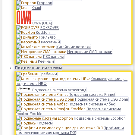
Ecophon
Knauf
OWA (ОВА)
POKROVER
Rockfon
Грильято
Кассетный
Китайские потолки
Негорючие СМЛ потолки
ПВХ панели
Реечный
Подвесные системы
Гребенки
Комплектующие для
подсистемы НВФ
Подвесная система Armstrong
Подвесная система Primet
Подвесная система USG Donn
Подвесная система Албес
Подвесная система
Рокфон/Rockfon
Подвесные системы Ecophon
Подвесы
Профили и
комплектующие для монтажа ГКЛ