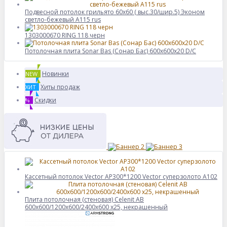
Подвесной потолок грильято 60х60 ( выс.30/шир.5) Эконом
светло-бежевый А115 rus
1303000670 RING 118 черн
Потолочная плита Sonar Bas (Сонар Бас) 600x600x20 D/C
Новинки
NEW
Хиты продаж
ХИТ
Скидки
%
Кассетный потолок Vector AP300*1200 Vector суперзолото А102
Плита потолочная (стеновая) Celenit AB
600x600/1200x600/2400x600 x25, некрашенный