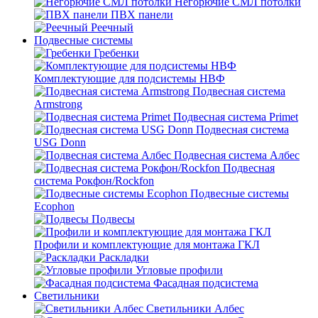
Негорючие СМЛ потолки
ПВХ панели
Реечный
Подвесные системы
Гребенки
Комплектующие для подсистемы НВФ
Подвесная система
Armstrong
Подвесная система Primet
Подвесная система
USG Donn
Подвесная система Албес
Подвесная
система Рокфон/Rockfon
Подвесные системы
Ecophon
Подвесы
Профили и комплектующие для монтажа ГКЛ
Раскладки
Угловые профили
Фасадная подсистема
Светильники
Светильники Албес