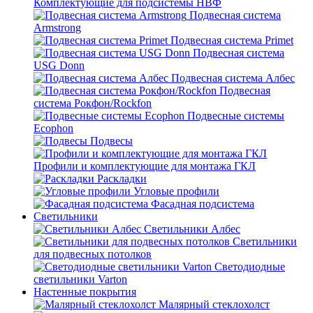
Комплектующие для подсистемы НВФ
Подвесная система
Armstrong
Подвесная система Primet
Подвесная система
USG Donn
Подвесная система Албес
Подвесная
система Рокфон/Rockfon
Подвесные системы
Ecophon
Подвесы
Профили и комплектующие для монтажа ГКЛ
Раскладки
Угловые профили
Фасадная подсистема
Светильники
Светильники Албес
Светильники
для подвесных потолков
Светодиодные
светильники Varton
Настенные покрытия
Малярный стеклохолст