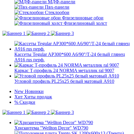
МДФ-панели
Пвх-панели
Стеклообои
Флизелиновые обои
Флизелиновый холст
Кассеты Tegular AP300*600 A6/90°/Т-24 белый глянец
A916 rus перф.
Каркас Т-профиль 24 NORMA металлик ral 9007
Угловой профиль PL25х25 белый матовый А910
New
Новинки
Хит
Хиты продаж
%
Скидки
Хризантема "Wellton Decor" WD790