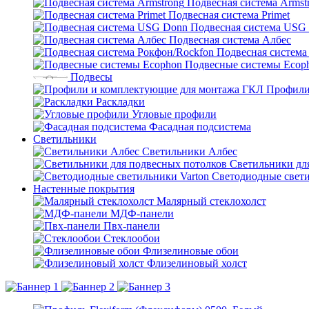
Подвесная система Armst
Подвесная система Primet
Подвесная система USG
Подвесная система Албес
Подвесная система
Подвесные системы Ecop
Подвесы
Профили
Раскладки
Угловые профили
Фасадная подсистема
Светильники
Светильники Албес
Светильники дл
Светодиодные свети
Настенные покрытия
Малярный стеклохолст
МДФ-панели
Пвх-панели
Стеклообои
Флизелиновые обои
Флизелиновый холст