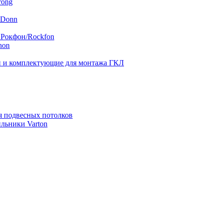
rong
 Donn
 Рокфон/Rockfon
hon
 и комплектующие для монтажа ГКЛ
я подвесных потолков
льники Varton