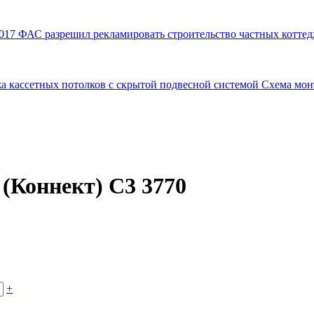
017
ФАС разрешил рекламировать строительство частных коттед
а кассетных потолков с скрытой подвесной системой
Схема мон
(Коннект) C3 3770
+