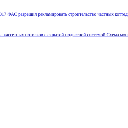
017
ФАС разрешил рекламировать строительство частных коттед
а кассетных потолков с скрытой подвесной системой
Схема мон