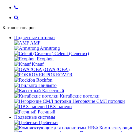
Каталог товаров
Подвесные потолки
AMF
Armstrong
Celenit (Селенит)
Ecophon
Knauf
OWA (ОВА)
POKROVER
Rockfon
Грильято
Кассетный
Китайские потолки
Негорючие СМЛ потолки
ПВХ панели
Реечный
Подвесные системы
Гребенки
Комплектующие