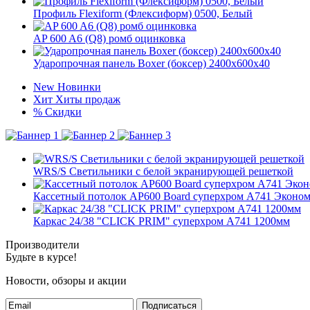
Профиль Flexiform (Флексиформ) 0500, Белый
AP 600 A6 (Q8) ромб оцинковка
Ударопрочная панель Boxer (боксер) 2400x600x40
New
Новинки
Хит
Хиты продаж
%
Скидки
WRS/S Светильники с белой экранирующей решеткой
Кассетный потолок AP600 Board суперхром А741 Эконом
Каркас 24/38 "CLICK PRIM" суперхром А741 1200мм
Производители
Будьте в курсе!
Новости, обзоры и акции
Подписаться