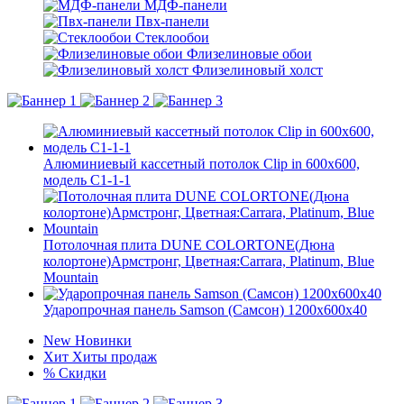
МДФ-панели
Пвх-панели
Стеклообои
Флизелиновые обои
Флизелиновый холст
Алюминиевый кассетный потолок Clip in 600х600,
модель С1-1-1
Потолочная плита DUNE COLORTONE(Дюна
колортоне)Армстронг, Цветная:Carrara, Platinum, Blue
Mountain
Ударопрочная панель Samson (Самсон) 1200x600x40
New
Новинки
Хит
Хиты продаж
%
Скидки