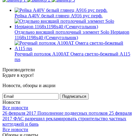
Рейка A40V белый глянец A916 рус перф.
Отдельно висящий потолочный элемент Solo Heptagon
1168x1198x40 (Семиугольник)
Реечный потолок A100AT Омега светло-бежевый А115
rus
Производители
Будьте в курсе!
Новости, обзоры и акции
Подписаться
Новости
Все новости
26 февраля 2017
Пополнение подвесных потолков
25 февраля
2017
ФАС разрешил рекламировать строительство частных
коттеджей и бань
Все новости
Обзоры и советы