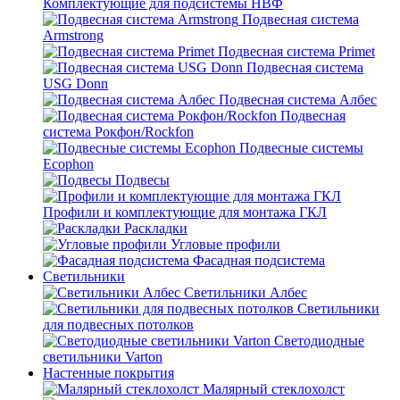
Комплектующие для подсистемы НВФ
Подвесная система
Armstrong
Подвесная система Primet
Подвесная система
USG Donn
Подвесная система Албес
Подвесная
система Рокфон/Rockfon
Подвесные системы
Ecophon
Подвесы
Профили и комплектующие для монтажа ГКЛ
Раскладки
Угловые профили
Фасадная подсистема
Светильники
Светильники Албес
Светильники
для подвесных потолков
Светодиодные
светильники Varton
Настенные покрытия
Малярный стеклохолст