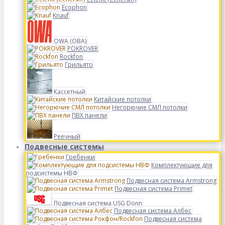
Ecophon
Knauf
OWA (ОВА)
POKROVER
Rockfon
Грильято
Кассетный
Китайские потолки
Негорючие СМЛ потолки
ПВХ панели
Реечный
Подвесные системы
Гребенки
Комплектующие для
подсистемы НВФ
Подвесная система Armstrong
Подвесная система Primet
Подвесная система USG Donn
Подвесная система Албес
Подвесная система