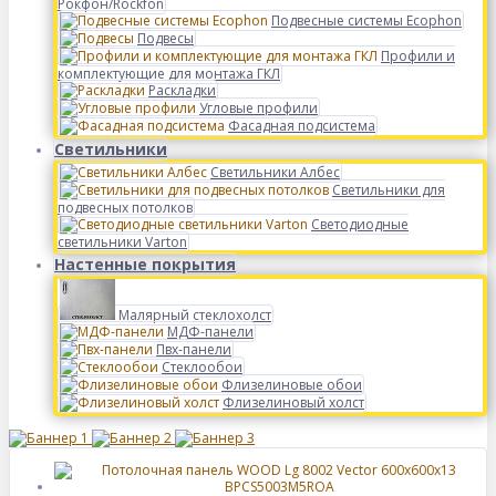
Рокфон/Rockfon
Подвесные системы Ecophon
Подвесы
Профили и
комплектующие для монтажа ГКЛ
Раскладки
Угловые профили
Фасадная подсистема
Светильники
Светильники Албес
Светильники для
подвесных потолков
Светодиодные
светильники Varton
Настенные покрытия
Малярный стеклохолст
МДФ-панели
Пвх-панели
Стеклообои
Флизелиновые обои
Флизелиновый холст