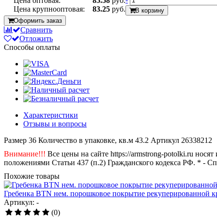
Цена оптовая:
85.58
руб.
Цена крупнооптовая:
83.25
руб.
В корзину
Оформить заказ
Сравнить
Отложить
Способы оплаты
Характеристики
Отзывы и вопросы
Размер
36
Количество в упаковке, кв.м
43.2
Артикул
26338212
Внимание!!!
Все цены на сайте https://armstrong-potolki.ru н
положениями Статьи 437 (п.2) Гражданского кодекса РФ. * - С
Похожие товары
Гребенка BTN нем. порошковое покрытие рекуперированной к
Артикул: -
(0)