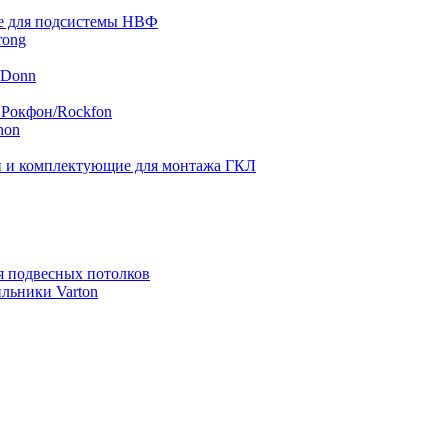
 для подсистемы НВФ
rong
 Donn
 Рокфон/Rockfon
hon
 и комплектующие для монтажа ГКЛ
я подвесных потолков
льники Varton