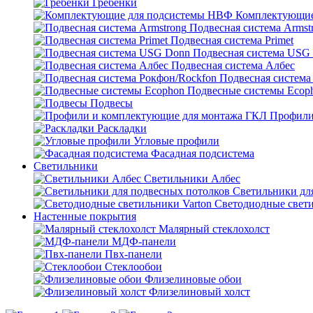
Гребенки
Комплектующие
Подвесная система Armst
Подвесная система Primet
Подвесная система USG
Подвесная система Албес
Подвесная система
Подвесные системы Ecop
Подвесы
Профили
Раскладки
Угловые профили
Фасадная подсистема
Светильники
Светильники Албес
Светильники дл
Светодиодные свети
Настенные покрытия
Малярный стеклохолст
МДФ-панели
Пвх-панели
Стеклообои
Флизелиновые обои
Флизелиновый холст