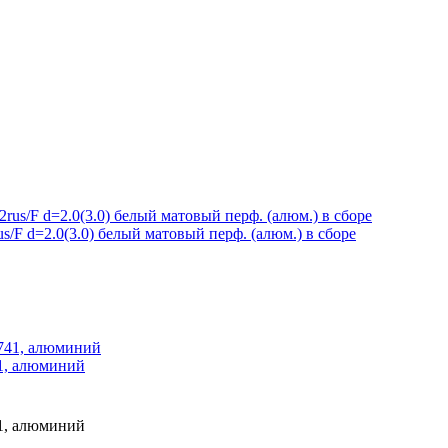
/F d=2.0(3.0) белый матовый перф. (алюм.) в сборе
41, алюминий
41, алюминий