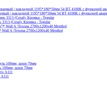
мый / накладной 1195*180*50мм 54 ВТ 4100К с функцией авар
3313 (Cesal). Кромка - Tegular
 Wall A /Texona 2700x1200x40 Menthol
ь 100мм, зазор 70мм
 А111