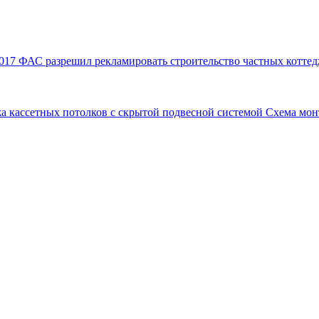
017
ФАС разрешил рекламировать строительство частных коттед
а кассетных потолков с скрытой подвесной системой
Схема мон