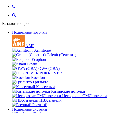
Каталог товаров
Подвесные потолки
AMF
Armstrong
Celenit (Селенит)
Ecophon
Knauf
OWA (ОВА)
POKROVER
Rockfon
Грильято
Кассетный
Китайские потолки
Негорючие СМЛ потолки
ПВХ панели
Реечный
Подвесные системы