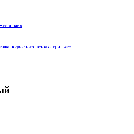
жей и бань
тажа подвесного потолка грильято
ый