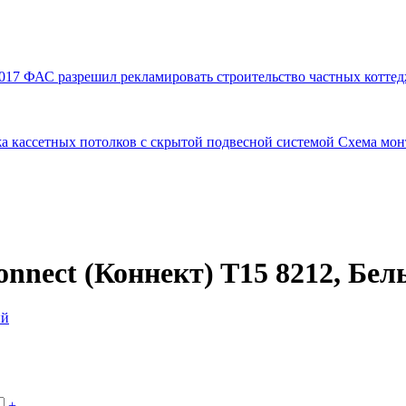
017
ФАС разрешил рекламировать строительство частных коттед
а кассетных потолков с скрытой подвесной системой
Схема мон
nect (Коннект) T15 8212, Бел
+