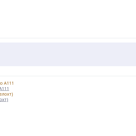
 А111
охт)