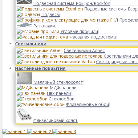
Подвесная система Рокфон/Rockfon
Подвесные системы Eco
Подвесы
Профили
Раскладки
Угловые профили
Фасадная подсистема
Светильники
Светильники Албес
Светильники дл
Светодиодные свет
Настенные покрытия
Малярный стеклохолст
МДФ-панели
Пвх-панели
Стеклообои
Флизелиновые обои
Флизелиновый холст