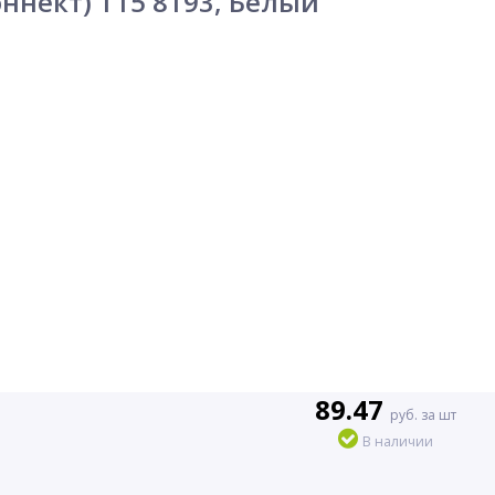
ннект) T15 8193, Белый
89.47
руб. за шт
В наличии