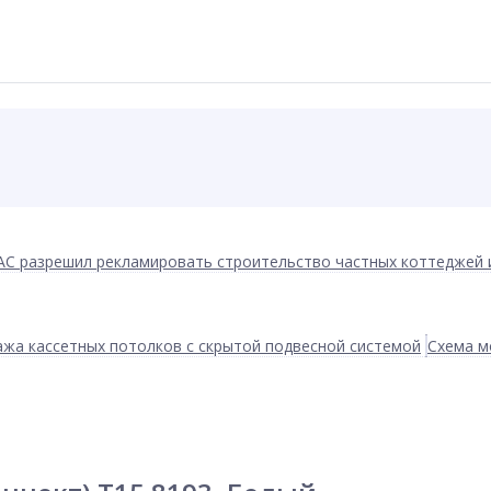
АС разрешил рекламировать строительство частных коттеджей 
жа кассетных потолков с скрытой подвесной системой
Схема м