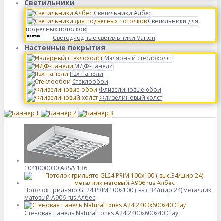
Светильники
Светильники Албес
Светильники для
подвесных потолков
Светодиодные светильники Varton
Настенные покрытия
Малярный стеклохолст
МДФ-панели
Пвх-панели
Стеклообои
Флизелиновые обои
Флизелиновый холст
1041000030 ARS/S 136
Потолок грильято GL24 PRIM 100х100 ( выс.34/шир.24) металлик
матовый А906 rus Албес
Стеновая панель Natural tones А24 2400x600x40 Clay