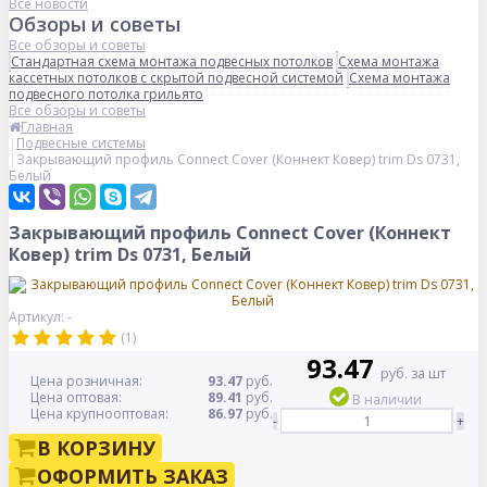
Все новости
Обзоры и советы
Все обзоры и советы
Стандартная схема монтажа подвесных потолков
Схема монтажа
кассетных потолков с скрытой подвесной системой
Схема монтажа
подвесного потолка грильято
Все обзоры и советы
Главная
Подвесные системы
Закрывающий профиль Connect Cover (Коннект Ковер) trim Ds 0731,
Белый
Закрывающий профиль Connect Cover (Коннект
Ковер) trim Ds 0731, Белый
Артикул: -
(1)
93.47
руб. за шт
Цена розничная:
93.47
руб.
Цена оптовая:
89.41
руб.
В наличии
Цена крупнооптовая:
86.97
руб.
-
+
В КОРЗИНУ
ОФОРМИТЬ ЗАКАЗ