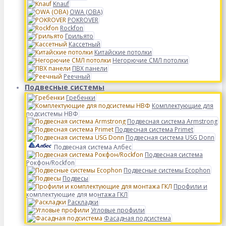
Knauf
OWA (ОВА)
POKROVER
Rockfon
Грильято
Кассетный
Китайские потолки
Негорючие СМЛ потолки
ПВХ панели
Реечный
Подвесные системы
Гребенки
Комплектующие для
подсистемы НВФ
Подвесная система Armstrong
Подвесная система Primet
Подвесная система USG Donn
Подвесная система Албес
Подвесная система
Рокфон/Rockfon
Подвесные системы Ecophon
Подвесы
Профили и
комплектующие для монтажа ГКЛ
Раскладки
Угловые профили
Фасадная подсистема