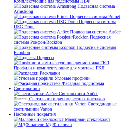
Комплектующие для подсистемы НВФ
Подвесная система
Armstrong
Подвесная система Primet
Подвесная система
USG Donn
Подвесная система Албес
Подвесная
система Рокфон/Rockfon
Подвесные системы
Ecophon
Подвесы
Профили и комплектующие для монтажа ГКЛ
Раскладки
Угловые профили
Фасадная подсистема
Светильники
Светильники Албес
Светильники для подвесных потолков
Светодиодные
светильники Varton
Настенные покрытия
Малярный стеклохолст
МДФ-панели