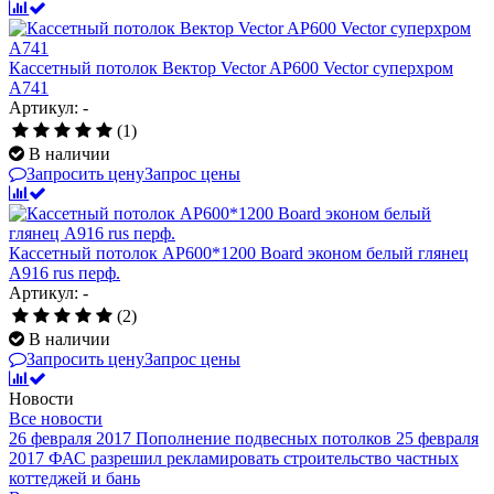
Кассетный потолок Вектор Veсtor AP600 Vector суперхром
А741
Артикул: -
(1)
В наличии
Запросить цену
Запрос цены
Кассетный потолок AP600*1200 Board эконом белый глянец
А916 rus перф.
Артикул: -
(2)
В наличии
Запросить цену
Запрос цены
Новости
Все новости
26 февраля 2017
Пополнение подвесных потолков
25 февраля
2017
ФАС разрешил рекламировать строительство частных
коттеджей и бань