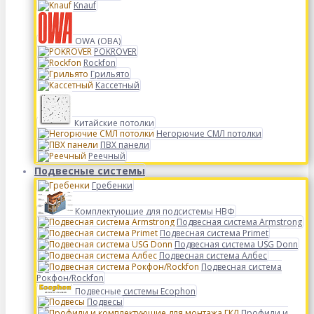
Knauf
OWA (ОВА)
POKROVER
Rockfon
Грильято
Кассетный
Китайские потолки
Негорючие СМЛ потолки
ПВХ панели
Реечный
Подвесные системы
Гребенки
Комплектующие для подсистемы НВФ
Подвесная система Armstrong
Подвесная система Primet
Подвесная система USG Donn
Подвесная система Албес
Подвесная система
Рокфон/Rockfon
Подвесные системы Ecophon
Подвесы
Профили и