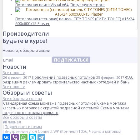
Потолочная плита Visual V64 (Визуал)Армстронг
Потолочная (стеновая) панель CITY TONES (CИТИ ТОНЕС) A15/24
600x600x15 Plaster
Производители
Будьте в курсе!
Новости, обзоры и акции
ПОДПИСАТЬСЯ
Новости
Все новости
Пополнение подвесных потолков
ФАС
26 февраля 2017
25 февраля 2017
разрешил рекламировать строительство частных коттеджей и бань
Все новости
Обзоры и советы
Все обзоры и советы
Стандартная схема монтажа подвесных потолков
Схема монтажа
кассетных потолков с скрытой подвесной системой
Схема монтажа
подвесного потолка грильято
Все обзоры и советы
Главная
Подвесные системы
Внутренний угол Connect WP (Коннект) 1056, Черный матовый