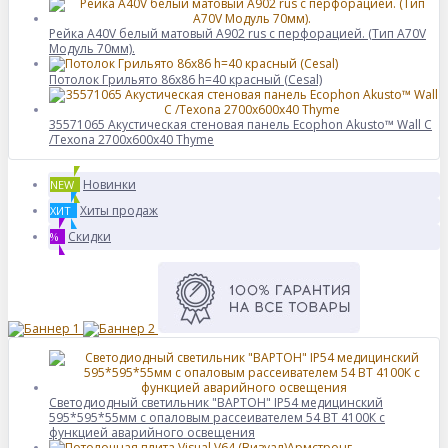
Рейка A40V белый матовый A902 rus с перфорацией. (Тип A70V
Модуль 70мм).
Потолок Грильято 86x86 h=40 красный (Cesal)
35571065 Акустическая стеновая панель Ecophon Akusto™ Wall C
/Texona 2700x600x40 Thyme
Новинки
NEW
Хиты продаж
ХИТ
Скидки
%
Светодиодный светильник "ВАРТОН" IP54 медицинский
595*595*55мм с опаловым рассеивателем 54 ВТ 4100К с
функцией аварийного освещения