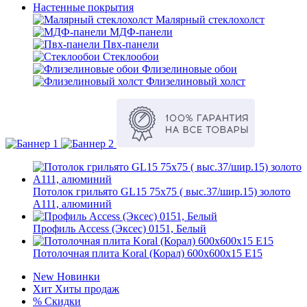
Настенные покрытия
Малярный стеклохолст
МДФ-панели
Пвх-панели
Стеклообои
Флизелиновые обои
Флизелиновый холст
Потолок грильято GL15 75х75 ( выс.37/шир.15) золото
А111, алюминий
Профиль Access (Эксес) 0151, Белый
Потолочная плита Koral (Корал) 600x600x15 E15
New
Новинки
Хит
Хиты продаж
%
Скидки