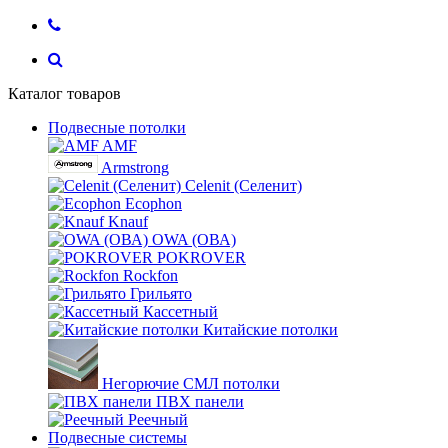
Каталог товаров
Подвесные потолки
AMF
Armstrong
Celenit (Селенит)
Ecophon
Knauf
OWA (ОВА)
POKROVER
Rockfon
Грильято
Кассетный
Китайские потолки
Негорючие СМЛ потолки
ПВХ панели
Реечный
Подвесные системы