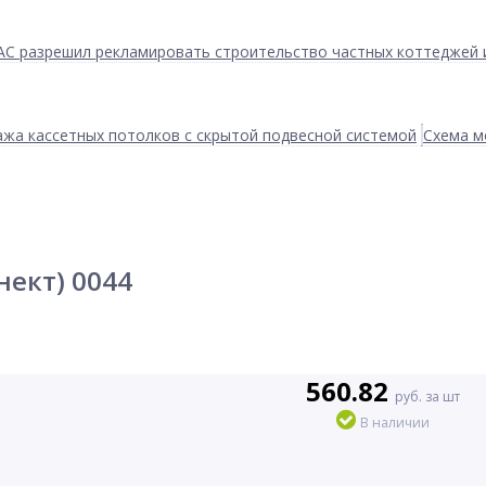
АС разрешил рекламировать строительство частных коттеджей 
жа кассетных потолков с скрытой подвесной системой
Схема м
нект) 0044
560.82
руб. за шт
В наличии