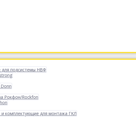
 для подсистемы НВФ
strong
 Donn
ма Рокфон/Rockfon
phon
 и комплектующие для монтажа ГКЛ