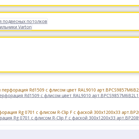
я подвесных потолков
ильники Varton
м перфорация Rd1509 с флисом цвет RAL9010 арт.BPCS9857M6B2L1
ация Rg 0701 с флисом R-Clip F с фаской 300x1200x33 арт.BP2