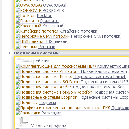
OWA (ОВА)
POKROVER
Rockfon
Грильято
Кассетный
Китайские потолки
Негорючие СМЛ потолки
ПВХ панели
Реечный
Подвесные системы
Гребенки
Комплектующие
Подвесная система Arm
Подвесная система Primet
Подвесная система USG
Подвесная система Албес
Подвесная систе
Подвесные системы Eco
Подвесы
Профили
Раскладки
Угловые профили