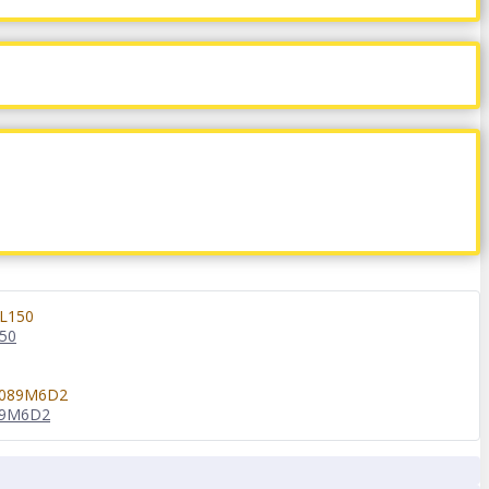
50
089M6D2