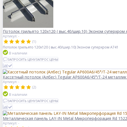
Потолок грильято 120х120 ( выс.40/шир.10) Эконом суперхром 
Артикул: -
(1)
Потолок грильято 120х120 ( выс.40/шир.10) Эконом суперхром А741
В наличии
ЗАПРОСИТЬ ЦЕНУ
ЗАПРОС ЦЕНЫ
Кассетный потолок (Албес) Tegular AP600A6/45°/Т-24 металлик 
Артикул: -
(2)
В наличии
ЗАПРОСИТЬ ЦЕНУ
ЗАПРОС ЦЕНЫ
Металлическая панель LAY-IN Metal Микроперфорация Rd 152
Артикул: -