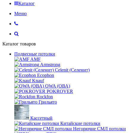
Каталог
Меню
Каталог товаров
Подвесные потолки
AMF
Armstrong
Celenit (Селенит)
Ecophon
Knauf
OWA (ОВА)
POKROVER
Rockfon
Грильято
Кассетный
Китайские потолки
Негорючие СМЛ потолки