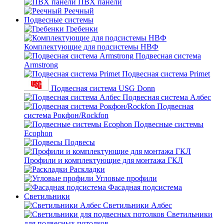
ПВХ панели
Реечный
Подвесные системы
Гребенки
Комплектующие для подсистемы НВФ
Подвесная система
Armstrong
Подвесная система Primet
Подвесная система USG Donn
Подвесная система Албес
Подвесная
система Рокфон/Rockfon
Подвесные системы
Ecophon
Подвесы
Профили и комплектующие для монтажа ГКЛ
Раскладки
Угловые профили
Фасадная подсистема
Светильники
Светильники Албес
Светильники
для подвесных потолков